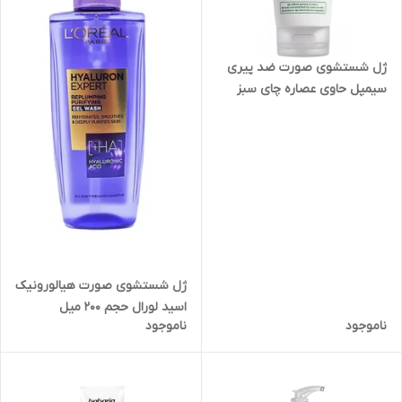
ژل شستشوی صورت ضد پیری
سیمپل حاوی عصاره چای سبز
مدل ریجنریشن Simple
Regeneration Age Resisting
Facial Wash
ژل شستشوی صورت هیالورونیک
اسید لورال حجم 200 میل
ناموجود
ناموجود