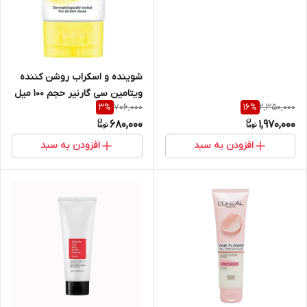
Bioderma Sebium Gel
moussan 200ml
شوینده و اسکراب روشن کننده
ویتامین سی گارنیر حجم ۱۰۰ میل
706,000
2,350,000
3
%
16
%
680,000
1,970,000
افزودن به سبد
افزودن به سبد