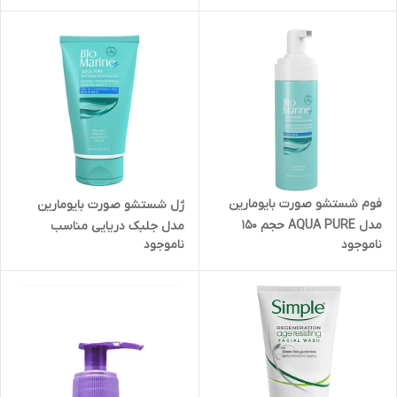
KOMURLU
فوم شستشو صورت بایومارین
ژل شستشو صورت بایومارین
مدل AQUA PURE حجم 150
مدل جلبک دریایی مناسب
ناموجود
ناموجود
میلی لیتر
پوست های چرب و جوشدار حجم
150 میلی لیتر