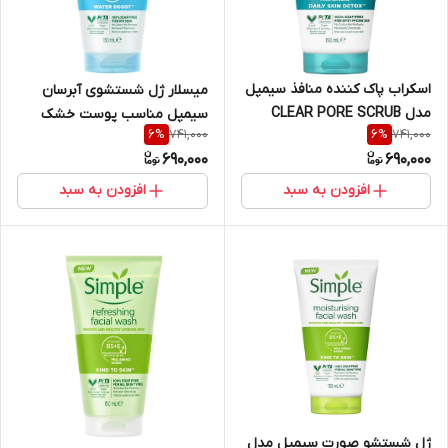
اسکراب پاک کننده منافذ سیمپل
میسلار ژل شستشوی آبرسان
مدل CLEAR PORE SCRUB
سیمپل مناسب پوست خشک
741,000
741,000
6
%
6
%
اورجینال حجم ۱۵۰ میل
حجم ۱۵۰ میل Simple Micellar
690,000
690,000
Gel Wash
افزودن به سبد
افزودن به سبد
ژل شستشو صورت سیمپل مدل