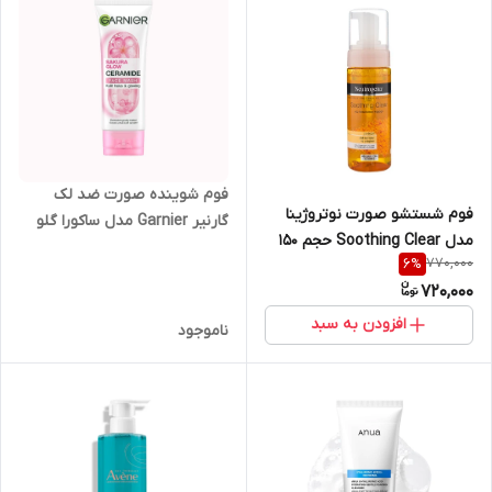
فوم شوینده صورت ضد لک
فوم شستشو صورت نوتروژینا
گارنیر Garnier مدل ساکورا گلو
مدل Soothing Clear حجم 150
Sakura Glow شکوفه گیلاس
770,000
6
%
میلی لیتر
حجم ۱۰۰ میل
720,000
افزودن به سبد
ناموجود