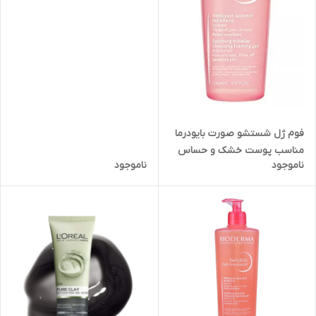
فوم ژل شستشو صورت بایودرما
مناسب پوست خشک و حساس
ناموجود
ناموجود
سنسبیو بایودرما BIODERMA
Sensibio حجم 200 میل