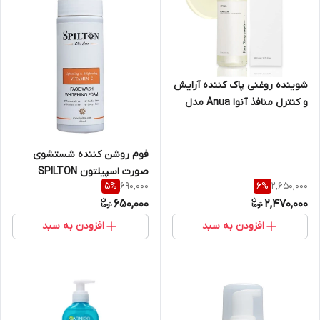
شوینده روغنی پاک کننده آرایش
و کنترل منافذ آنوا Anua مدل
هارت لیف Heartleaf حجم ۲۰۰
میل
فوم روشن کننده شستشوی
صورت اسپیلتون SPILTON
690,000
2,650,000
5
%
6
%
مناسب انواع پوست حاوی
650,000
2,470,000
ویتامین C حجم ۱۷۰ میل
افزودن به سبد
افزودن به سبد