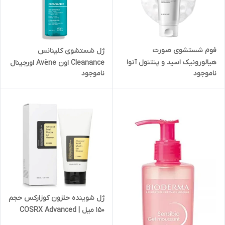
فوم شستشوی صورت
ژل شستشوی کلینانس
هیالورونیک اسید و پنتنول آنوا
Cleanance اون Avène اورجینال
ناموجود
ناموجود
Anua اورجینال کره حجم ۱۵۰
مخصوص پوست های چرب و
میلی لیتر
مختلط حجم ۴۰۰ میل
ژل شوینده حلزون کوزارکس حجم
۱۵۰ میل | COSRX Advanced
Snail Mucin Gel Cleanser