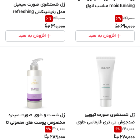
ژل شستشوی صورت سیمپل
moisturising مناسب انواع
مدل رفرشینگش refreshing
پوست حجم 150ml ساخت
741,000
741,000
6
%
6
%
مناسب انواع پوست | حجم 150ml
لهستان
690,000
690,000
افزودن به سبد
افزودن به سبد
ژل شستشوی صورت تیوپی
ژل شست و شوی صورت سینره
ضدجوش تی تری فارماسی حاوی
مخصوص پوست های معمولی تا
320,000
740,000
9
%
9
%
روغن درخت چای دکتر سی تونا
خشک مدل Normal To Dry Skin
289,000
670,000
حجم ۱۰۰ میلTea Tree Face
حجم 200 میلی لیتر