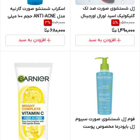
ژل شستشوی صورت ضد لک
اسکراب شستشو صورت گارنیه
گلیکولیک اسید لورال اورجینال
مدل ANTI-ACNE حجم 100 میلی
706,000
1,570,000
3
%
5
%
فرانسه مدل رویتالیفت حجم 150
لیتر
680,000
1,490,000
میلی لیتر
افزودن به سبد
افزودن به سبد
فوم ژل شستشوی صورت سبیوم
ژل بایودرما مخصوص پوست
مختلط و چرب حجم ۲۰۰ میل |