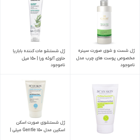
ژل شست و شوی صورت سینره
ژل شستشو مات کننده باباریا
مخصوص پوست های چرب مدل
حاوی آلوئه ورا | 150 میل
ناموجود
ناموجود
Oily Skin حجم 200 میلی لیتر
ژل شستشوی صورت اسکن
اسکین مدل Gentle 150 میلی |
مناسب پوست خشک و خیلی