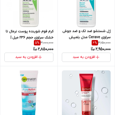
ژل شستشو ضد لک و ضد جوش
کرم فوم شوینده پوست نرمال تا
سراوی Cerave مدل بلمیش
خشک سراوی حجم ۲۳۶ میل |
3,000,000
3,150,000
5
%
6
%
کنترل Blemish Control حجم
Cerave Hydrating Cream To
2,850,000
2,950,000
۲۳۶ میل
Foam For Normal To Dry
236Ml
افزودن به سبد
افزودن به سبد