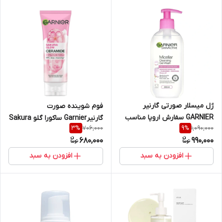
ژل میسلار صورتی گارنیر
فوم شوینده صورت
GARNIER سفارش اروپا مناسب
گارنیرGarnier ساکورا گلو Sakura
706,000
1,090,000
3
%
9
%
پوست های حساس حجم ۲۰۰
Glow مدل Ceramide Super
680,000
990,000
میل
Whip شکوفه گیلاس حجم 100
میل
افزودن به سبد
افزودن به سبد