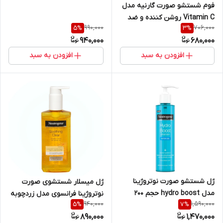
فوم شستشو صورت گارنیه مدل
Vitamin C روشن کننده و ضد
990,000
706,000
5
%
3
%
لک حجم 100 میلی لیتر
940,000
680,000
افزودن به سبد
افزودن به سبد
ژل شستشو صورت نوتروژینا
ژل میسلار شستشوی صورت
مدل hydro boost حجم 200
نوتروژینا فرانسوی مدل زردچوبه
940,000
1,590,000
5
%
7
%
میلی لیتر
حجم 200 میلی لیتر
890,000
1,470,000