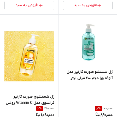
Wash
افزودن به سبد
افزودن به سبد
ژل شستشو صورت گارنیر مدل
آلوئه ورا حجم 200 میلی لیتر
ژل شستشوی صورت گارنیر
فرانسوی مدل Vitamin C روشن
1,170,000
970,000
6
%
8
%
کننده و ضد لک حجم 200 میلی
1,090,000
890,000
لیتر