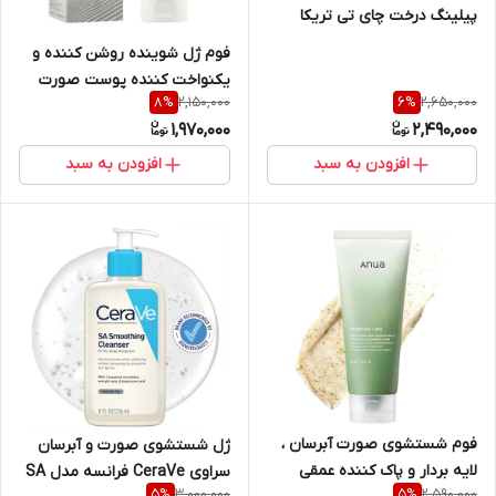
پیلینگ درخت چای تی تریکا
ماداگاسکار سنتلا اسکین ۱۰۰۴
فوم ژل شوینده روشن کننده و
حجم ۱۲۵ میل
یکنواخت کننده پوست صورت
2,150,000
2,650,000
8
%
6
%
تون برایتنینگ ماداگاسکار سنتلا
1,970,000
2,490,000
CENTELLA اسکین ۱۰۰۴ حجم 125
میل
افزودن به سبد
افزودن به سبد
فوم شستشوی صورت آبرسان ،
ژل شستشوی صورت و آبرسان
لایه بردار و پاک کننده عمقی
سراوی CeraVe فرانسه مدل SA
3,000,000
2,590,000
5
%
5
%