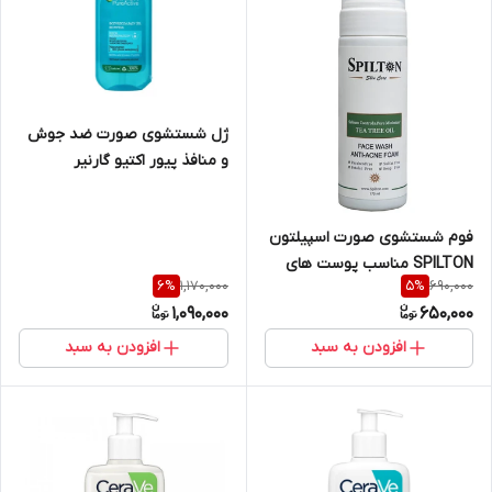
ژل شستشوی صورت ضد جوش
و منافذ پیور اکتیو گارنیر
اورجینال حجم ۲۰۰ میل
فوم شستشوی صورت اسپیلتون
SPILTON مناسب پوست های
1,170,000
690,000
6
%
5
%
چرب و مستعد آکنه حاوی روغن
1,090,000
650,000
درخت چای حجم ۱۷۰ میل
افزودن به سبد
افزودن به سبد