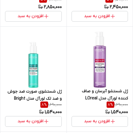
منافذ آنوا Anua مدل Heartleaf
Smoothing Cleanser
2,850,000
2,450,000
+ BHA حجم ۱۵۰ میل
مخصوص پوست های حساس و
خشن حاوی سرامید،سالسیلیک
افزودن به سبد
افزودن به سبد
اسید و هیالورونیک اسید حجم
۲۳۶ میل
ژل شستشو آبرسان و صاف
ژل شستشوی صورت ضد جوش
کننده لورآل مدل LOreal
و ضد لک لورآل مدل Bright
1,690,000
1,690,000
8
%
8
%
Revitalift Smoothing سفارش
Reveal Spot Fading حاوی
1,540,000
1,540,000
اروپا حاوی هیالورونیک اسید
نیاسینامید و سالیسیلیک اسید
حجم 150 میلی لیتر
حجم ۱۵۰ میل
افزودن به سبد
افزودن به سبد