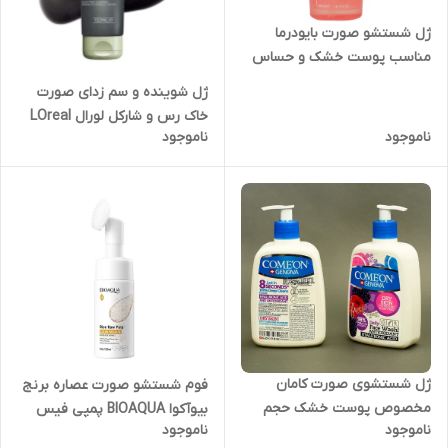
ژل شستشو صورت بایودرما
مناسب پوست خشک و حساس
سنسبیو بایودرما BIODERMA
ژل شوینده و سم زدای صورت
Sensibio حجم 500 میل
خاک رس و شارکل لورال LOreal
ناموجود
ناموجود
Pure Clay Detox Wash حجم
150 میلی لیتر
ژل شستشوی صورت کامان
فوم شستشو صورت عصاره برنج
مخصوص پوست خشک حجم
بیوآکوا BIOAQUA پمپی فیس
ناموجود
ناموجود
۵۰۰ میل
براش دار