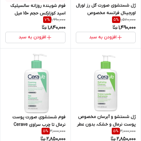
ژل شستشوی صورت گل رز لورال
فوم شوینده روزانه سالسیلیک
اورجینال فرانسه مخصوص
اسید کوزارکس حجم ۱۵۰ میل
1,990,000
1,570,000
7
%
5
%
پوست های خشک و حساس
Salicylic Asid Daily Gentle
1,840,000
1,490,000
حجم 150 میل L'Oreal Fine
Cleanser Cosrx
Flowers Gel Cream Wash
افزودن به سبد
افزودن به سبد
150ml
ژل شستشو و آبرسان مخصوص
فوم شستشوی صورت پوست
پوست نرمال و خشک، بدون عطر
نرمال تا چرب سراوی Cerave
3,000,000
3,000,000
5
%
5
%
سراوی Cerave حجم 236 میل
حجم 236 میل
2,850,000
2,850,000