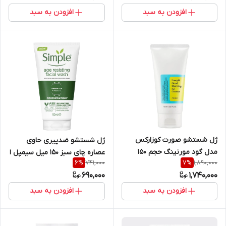
افزودن به سبد
افزودن به سبد
ژل شستشو صورت کوزارکس
ژل شستشو ضدپیری حاوی
مدل گود مورنینگ حجم 150
عصاره چای سبز 150 میل سیمپل ا
741,000
1,890,000
6
%
7
%
میلی لیتر
Simple Regeneration Age
690,000
1,740,000
Resisting Facial Wash 150 ml
افزودن به سبد
افزودن به سبد