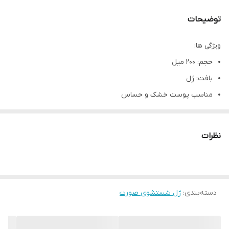
توضیحات
ویژگی ها:
حجم: ۲۰۰ میل
بافت: ژل
مناسب پوست خشک و حساس
کشور سازنده: فرانسه
رنج سنی: ۱۰+سال
نظرات
جنسیت: زنانه_مردانه
عطر، رنگ مصنوعی، پارابن و الکل: ندارد
غیرکومدوژنیک، مناسب پوست مستعد کومدون: بله
دسته‌بندی
:
ژل شستشوی صورت
پاک کنندگی ملایم و موثر با فناوری میسلار: دارد
شاداب‏‌کننده و مرطوب‏‌کننده پوست: بله
تقویت آستانه تحمل پوست: بله