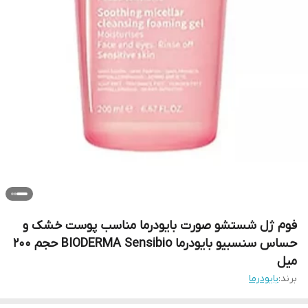
فوم ژل شستشو صورت بایودرما مناسب پوست خشک و
حساس سنسبیو بایودرما BIODERMA Sensibio حجم 200
میل
برند:
بایودرما