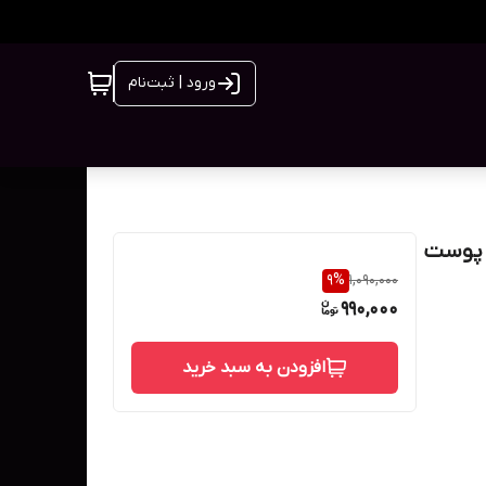
ورود | ثبت‌نام
پا مناسب پوست
9
%
1,090,000
990,000
افزودن به سبد خرید