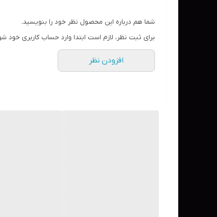
✅ تقویت و ترمیم سد دفاعی طبیعی پوست با حضور سر
✅ کاهش لک‌ها و تیرگی‌های ناشی از جوش
شما هم درباره این محصول نظر خود را بنویسید.
✅ آبرسانی و حفظ رطوبت پوست، جلوگیری از خشکی پ
برای ثبت نظر، لازم است ابتدا وارد حساب کاربری خود شو
✅ فرمولاسیون غیر کومدوژنیک، بدون عطر، الکل و پارابن
افزودن نظر
✅ مناسب برای استفاده روزانه جهت پیشگیری و درمان 