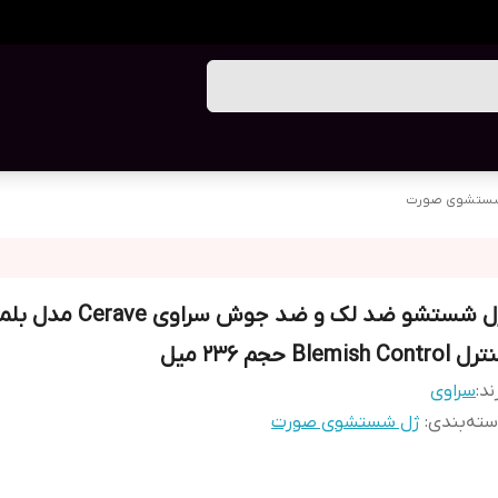
ستشوی صورت
ژل شستشو ضد لک و ضد جوش سراوی e
Blemish Control حجم ۲۳۶ میل
ند:
سراوی
ته‌بندی
:
ژل شستشوی صورت