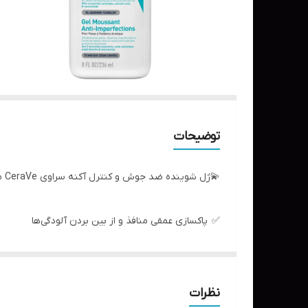
توضیحات
💫ژل شوینده ضد جوش و کنترل آکنه سراوی CeraVe مدل Blemish Control
✅ پاکسازی عمقی منافذ و از بین بردن آلودگی‌ها
✅ کنترل چربی و سبوم اضافی پوست و جلوگیری از برا
✅ کاهش موثر جوش‌های سرسیاه و زیرپوستی
✅ لایه‌برداری ملایم و حذف سلول‌های مرده پوست
نظرات