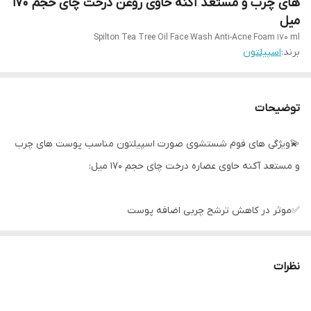
های چرب و مستعد آکنه حاوی روغن درخت چای حجم ۱۷۰
میل
Spilton Tea Tree Oil Face Wash Anti-Acne Foam 170 ml
برند:
اسپیلتون
توضیحات
💫ویژگی های فوم شستشوی صورت اسپیلتون مناسب پوست های چرب
و مستعد آکنه حاوی عصاره درخت چای حجم ۱۷۰ میل:
✅موثر در کاهش ترشح چربی اضافه پوست
✅موثر در کاهش و کنترل آکنه و منافذ باز پوست
✅پاک کننده آلودگی های محیطی و آرایشی
نظرات
✅موثر در افزایش رطوبت ، لطافت و نرمی پوست
✅قابل استفاده حتی برای پوست های مختلط