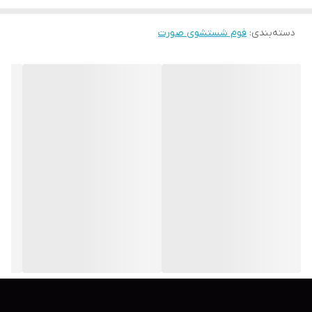
✅موثر در کاهش التهاب ،ph ملایم و سازگار با پوست
✅حجم ۱۷۰ میل
دسته‌بندی
:
فوم شستشوی صورت
🌟گالری آرایشی و بهداشتی شاین شیراز نمایندگی محصولات اسپیلتون در
جنوب کشور🌟