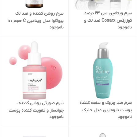
سرم ویتامین سی 23 درصد
سرم روشن کننده و ضد لک
کوزارکس Cosarx ضد لک و
بیوآکوا مدل ویتامین C حجم 100
ناموجود
ناموجود
روشن کننده قوی پوست حجم 20
میلی Bioaqua Vitamin C
گرم | Cosrx The Vitamin C 23
Essence
Serum 20g
سرم ضد چروک و سفت کننده
سرم صورتی روشن کننده ،
پوست بایومارین مدل جلبک
جوانساز و تقویت کننده پوست
ناموجود
ناموجود
دریایی حجم 40 میلی لیتر
پپتاید Peptide و PDRN مدی
کیوب medicube حجم ۳۰ میل