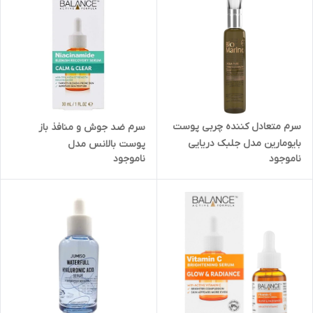
سرم متعادل کننده چربی پوست
سرم ضد جوش و منافذ باز
بایومارین مدل جلبک دریایی
پوست بالانس مدل
ناموجود
ناموجود
مناسب پوست های چرب،جوشدار
Niacinamide حجم 30 میلی لیتر
و دارای آکنه حجم 60 میلی لیتر