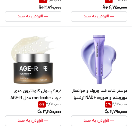
8
%
4
%
اورجینال کره آبرسان ، ترمیم
حاوی رتینال و کافئین ضد چروک
2,890,000
4,750,000
کننده و جوانساز پوست حجم ۱۰۰
، جوانساز ، کنترل کننده منافذ و
میل
مرطوب کننده حجم ۳۰ میل
افزودن به سبد
افزودن به سبد
بوستر شات ضد چروک و جوانساز
کرم کپسولی گلوتاتیون مدی
دورچشم و صورت +NAD آرنسیا
کیوب medicube مدل AGE-R
3,450,000
2,970,000
5
%
6
%
حجم ۳۰ میل
جوانساز و درخشان کننده پوست
3,250,000
2,790,000
حجم ۵۰ میل
افزودن به سبد
افزودن به سبد