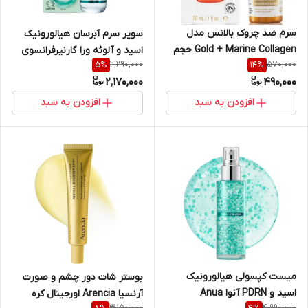
سرم ضد چروک بالانس مدل
سوپر سرم آبرسان هیالورونیک
Gold + Marine Collagen حجم
اسید و آلوئه ورا گارنیرفرانسوی
2,290,000
570,000
5
%
14
%
30 میلی لیتر
مناسب انواع پوست حجم 30
2,170,000
490,000
میلی | Garnier Hyaluronic Aloe
Skin Active 30ml
افزودن به سبد
افزودن به سبد
میست کپسولی هیالورونیک
بوستر شات دور چشم و صورت
اسید و PDRN آنوا Anua
آرنسیا Arencia اورجینال کره
3,150,000
4,990,000