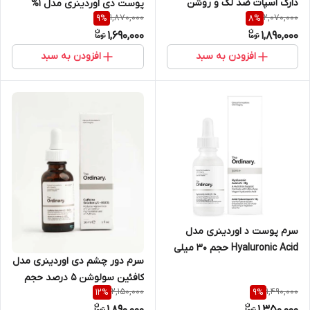
دارک اسپات ضد لک و روشن
پوست دی اوردینری مدل 1%
1,870,000
2,070,000
9
%
8
%
کننده و از بین برنده جای جوش
Niacinamide 10% + Zinc حجم
1,690,000
1,890,000
حجم ۵۰ میل
۳۰ میلی لیتر
افزودن به سبد
افزودن به سبد
سرم پوست د اوردینری مدل
Hyaluronic Acid حجم 30 میلی
سرم دور چشم دی اوردینری مدل
لیتر
کافئین سولوشن 5 درصد حجم
2,150,000
1,490,000
12
%
9
%
30 میلی لیتر
1,890,000
1,350,000