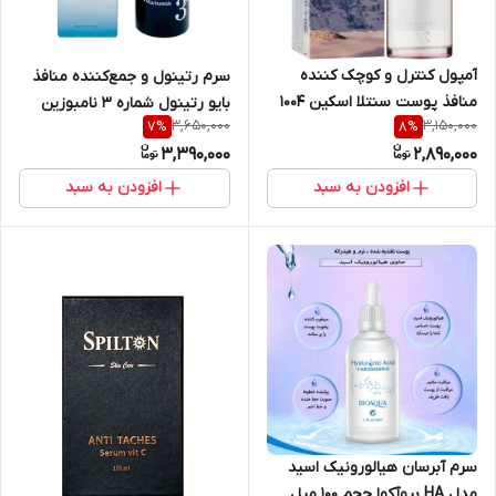
آمپول کنترل و کوچک کننده
سرم رتینول و جمع‌کننده منافذ
منافذ پوست سنتلا اسکین ۱۰۰۴
بایو رتینول شماره ۳ نامبوزین
3,650,000
3,150,000
7
%
8
%
مدل ماداگاسکار حجم ۱۰۰ میل
numbuzin Bio Retinol Pore +
3,390,000
2,890,000
Niacinamide حجم ۳۰ میل
افزودن به سبد
افزودن به سبد
سرم آبرسان هیالورونیک اسید
مدل HA بیوآکوا حجم ۱۰۰ میل