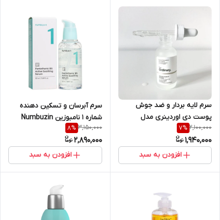
سرم لایه بردار و ضد جوش
سرم آبرسان و تسکین دهنده
پوست دی اوردینری مدل
شماره ۱ نامبوزین Numbuzin
3,150,000
2,100,000
8
%
7
%
Salicylic Asid 2% حجم ۳۰ میلی
اورجینال کره حاوی پانتنول B5
2,890,000
1,940,000
لیتر
حجم ۵۰ میل
افزودن به سبد
افزودن به سبد