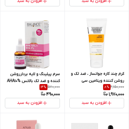
افزودن به سبد
افزودن به سبد
کرم چند کاره جوانساز ، ضد لک و
سرم پیلینگ و لایه بردارروشن
روشن کننده ویتامین سی
کننده و ضد لک بالانس AHA10%
570,000
2,150,000
14
%
8
%
بیومیمتیک گاتیو GATIEAU
و BHA2%
490,000
1,970,000
ایتالیا حجم ۴۰ میل
افزودن به سبد
افزودن به سبد