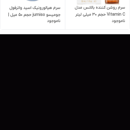
سرم روشن کننده بالانس مدل
سرم هیالورونیک اسید واترفول
Vitamin C حجم 30 میلی لیتر
جومیسو jumiso حجم ۵۰ میل |
ناموجود
ناموجود
Jumiso Waterfull Hyaluronic
Asid Serum 50ml