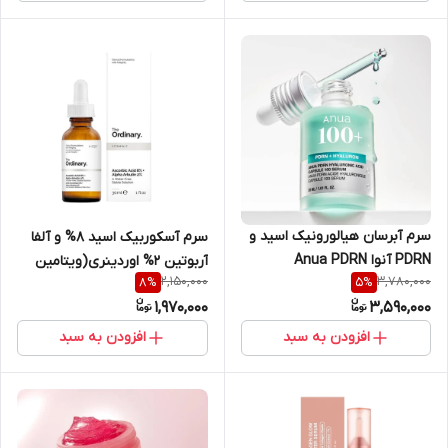
سرم آبرسان هیالورونیک اسید و
سرم آسکوربیک اسید 8% و آلفا
PDRN آنوا Anua PDRN
آربوتین 2% اوردینری(ویتامین
2,150,000
3,780,000
8
%
5
%
Hyaluronic Acid Capsule 100
سی) روشن کننده و ضد لک
1,970,000
3,590,000
Serum حجم 30 میل
پوست حجم 30 میل
افزودن به سبد
افزودن به سبد