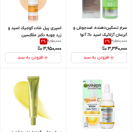
سرم تسکین‌دهنده، ضدجوش و
اسپری پیل شات کوجیک اسید و
آبرسان آزلائیک اسید 10٪ آنوا
زرد چوبه دکتر ملاکسین
4,150,000
3,570,000
4
%
6
%
Anua حجم 30 میلی لیتر
Dr.Melaxin اورجینال لایه بردار و
3,950,000
3,340,000
روشن کننده بدن حجم ۲۰۰ میل
افزودن به سبد
افزودن به سبد