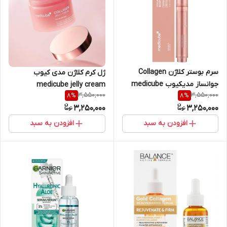
سرم بوستر کلاژن Collagen
ژل کرم کلاژن مدی کیوب
جوانساز مدیکیوب medicube
medicube jelly cream
3,550,000
3,550,000
8
%
8
%
حجم ۱۵ میل
collagen اورجینال کره حجم 50
3,250,000
3,250,000
میلی لیتر
افزودن به سبد
افزودن به سبد