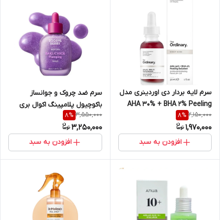
سرم لایه بردار دی اوردینری مدل
سرم ضد چروک و جوانساز
AHA 30% + BHA 2% Peeling
باکوچیول پلامپینگ اکوال بری
3,550,000
2,150,000
8
%
8
%
حجم 30 میلی لیتر
Bakuchiol Plumping Serum
3,250,000
1,970,000
EQQUALBERRY حجم 30 میل
افزودن به سبد
افزودن به سبد