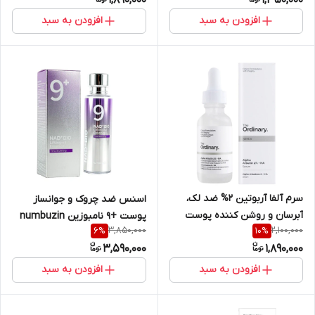
افزودن به سبد
افزودن به سبد
سرم آلفا آربوتین 2% ضد لک،
اسنس ضد چروک و جوانساز
آبرسان و روشن کننده پوست
پوست +9 نامبوزین numbuzin
3,850,000
2,100,000
6
%
10
%
30ML
کره ای اورجینال حاوی ۵۰ نوع
3,590,000
1,890,000
پپتاید حجم 50 میل
افزودن به سبد
افزودن به سبد