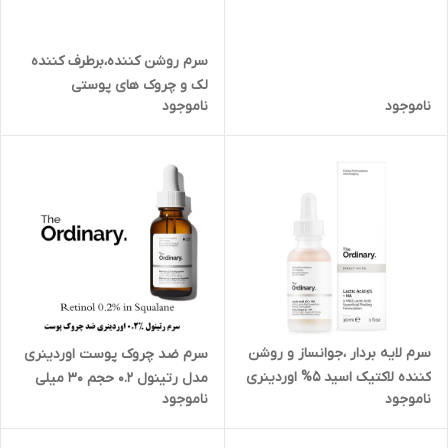
اوردینری حجم 30 میل
سرم روشن کننده،برطرف کننده
لک و چروک های پوستی
ناموجود
ناموجود
اسپیلتون حجم ۴۰ میل به همراه
۱۰ میل اشانتیون | SPILTON
ANTI TACHES SERUM VIT C
50 MIL
سرم لایه بردار ،جوانساز و روشن
سرم ضد چروک پوست اوردینری
کننده لاکتیک اسید 5% اوردینری
مدل رتینول 0.2 حجم 30 میلی
ناموجود
ناموجود
30ml
لیتر