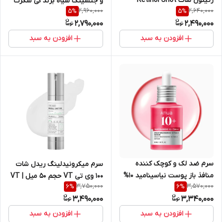
رتینول شات Retinol Shot
و جنسینگ سیاه برند کی سکرت
2,960,000
2,640,000
5
%
5
%
سلیمکس Celimax کره اورجینال
K - SECRET سئول 1988 حجم ۳۰
2,790,000
2,490,000
حجم ۳۰ میل
میل
افزودن به سبد
افزودن به سبد
سرم ضد لک و کوچک کننده
سرم میکرونیدلینگ ریدل شات
منافذ باز پوست نیاسینامید 10%
100 وی تی VT حجم ۵۰ میل | VT
3,750,000
3,570,000
6
%
6
%
+ ترانگزامیک 4% آنوا Anua حجم
Reedle Shot 100 50ml
3,490,000
3,340,000
30 میل کپی
افزودن به سبد
افزودن به سبد