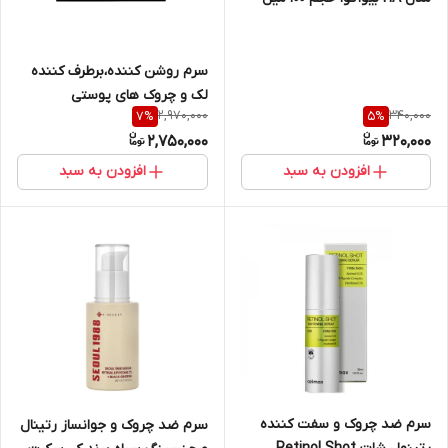
سرم روشن کننده،برطرف کننده
لک و چروک های پوستی
2,970,000
340,000
7
%
5
%
اسپیلتون حجم ۱۰۰ میل |
2,750,000
320,000
SPILTON ANTI TACHES
SERUM VIT C 100 MIL
افزودن به سبد
افزودن به سبد
سرم ضد چروک و سفت کننده
سرم ضد چروک و جوانساز رتینال