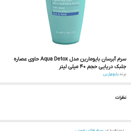
سرم آبرسان بایومارین مدل Aqua Detox حاوی عصاره
جلبک دریایی حجم 40 میلی لیتر
برند:
بایومارین
نظرات
دسته‌بندی
:
سرم های پوستی