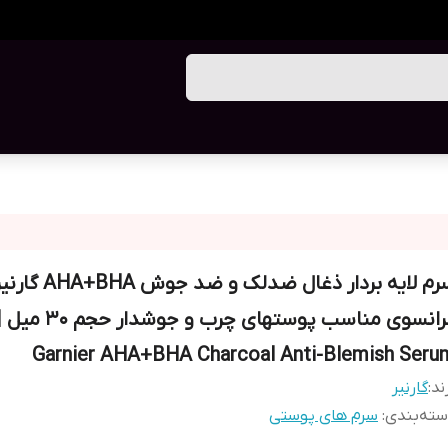
سرم لایه بردار ذغال ضدلک و ضد جوش AHA+BHA 
فرانسوی مناسب پوستهای چرب و جوشدار حجم 30 می
Garnier AHA+BHA Charcoal Anti-Blemish Seru
ند:
گارنیر
ته‌بندی
:
سرم های پوستی