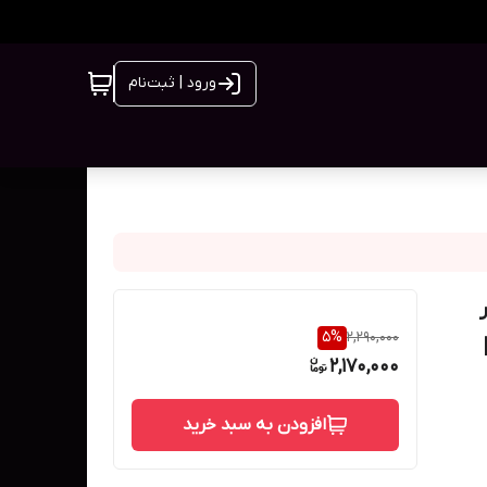
ورود | ثبت‌نام
گارنیر
5
%
2,290,000
ل |
2,170,000
افزودن به سبد خرید