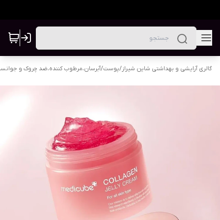
گالری آرایشی و بهداشتی شاین شیراز
/
پوست
/
آبرسان،مرطوب کننده،ضد چروک و جوانس