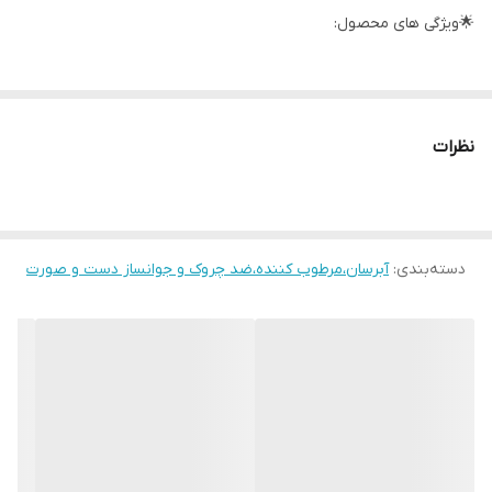
🌟ویژگی های محصول:
✅کاهش چین و چروک و بهبود خاصیت ارتجاعی پوست
✅ تقویت سد رطوبتی پوست
نظرات
✅روشن‌کننده و شفاف‌کننده پوست
✅حاوی 98 درصد کلاژن هیدرولیزه شده برای تقویت ساختار پوست
✅فاقد سیلیکون و رنگ‌های مصنوعی
دسته‌بندی
:
✅مناسب برای انواع پوست با فرمولاسیون کم‌تحریک
آبرسان،مرطوب کننده،ضد چروک و جوانساز دست و صورت
✅ایجاد جلوه طبیعی پوست شیشه ای
✅بسته‌بندی سازگار با محیط زیست
✅تأیید شده توسط متخصصین پوست
✅فاقد مواد مضر مانند پارابن،سولفات و روغن ها ی معدنی
✅حجم: 50 و 110 میل
✅تولید کره جنوبی