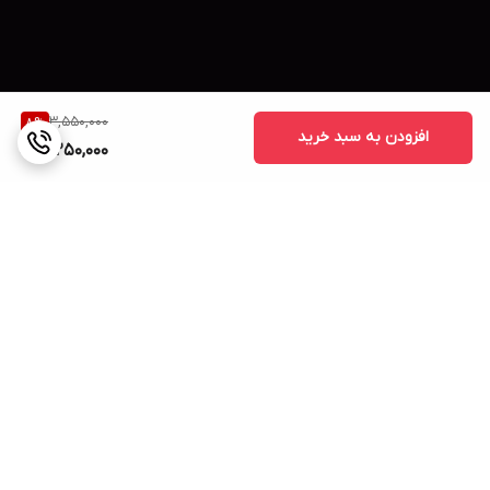
3,550,000
8
%
افزودن به سبد خرید
3,250,000
برگشت به بالا