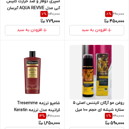
اسپری دوفاز و ضد حرارت گلیس
لیتر
آبی مدل AQUA REVIVE آبرسان
840,000
490,000
7
%
8
%
مناسب موهای معمولی و خشک
779,000
450,000
حجم 200 میل | Gliss Serum
AQUA REVIVE
افزودن به سبد
افزودن به سبد
روغن مو آرگان لایتنس اصلی ۵
شامپو ترزمه Tresemme
ستاره شیشه ای حجم 100 میل
کراتینه مدل ترزمه Keratin
1,470,000
640,000
14
%
7
%
smooth حجم ۶۸۵ میل
1,250,000
590,000