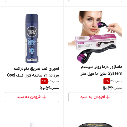
ماساژور درما رولر سیستم
اسپری ضد تعریق دئودرانت
System سایز ۱.۰ میل متر
مردانه 72 ساعته کول کیک Cool
620,000
360,000
4
%
11
%
Kick نیوا NIVEA حجم ۱۵۰ میل
590,000
320,000
Nivea Fresh active Deodorant
افزودن به سبد
افزودن به سبد