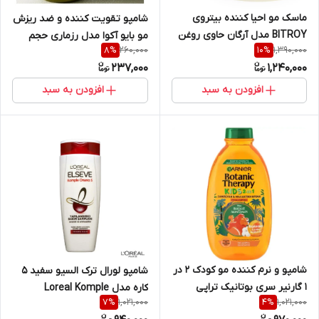
ماسک مو احیا کننده بیتروی
شامپو تقویت کننده و ضد ریزش
BITROY مدل آرگان حاوی روغن
مو بایو آکوا مدل رزماری حجم
260,000
1,390,000
8
%
10
%
آرگان مخصوص موهای آسیب
250 میلی لیتر
237,000
1,240,000
دیده و خشک حجم 400 میلی لیتر
افزودن به سبد
افزودن به سبد
شامپو و نرم کننده مو کودک 2 در
شامپو لورال ترک السیو سفید 5
1 گارنیر سری بوتانیک تراپی
کاره مدل Loreal Komple
1,021,000
1,021,000
7
%
4
%
Botanic Therapy مدل Disney
Onarici 5 حجم 450 میل