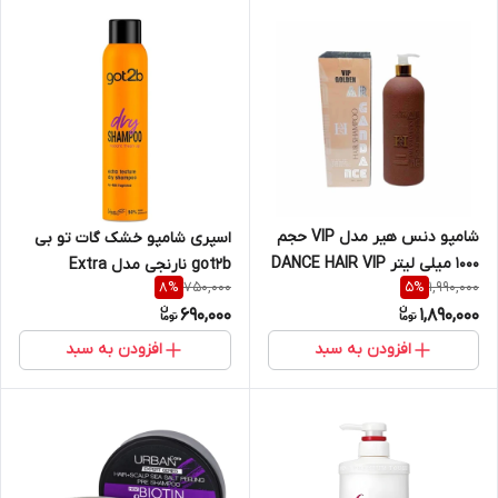
شامپو دنس هیر مدل VIP حجم
اسپری شامپو خشک گات تو بی
1000 میلی لیتر DANCE HAIR VIP
got2b نارنجی مدل Extra
750,000
1,990,000
8
%
5
%
GOLDEN
Texture حجم 200 میل | got2b
690,000
1,890,000
Dry Shampoo Extra Texture
200 ml
افزودن به سبد
افزودن به سبد