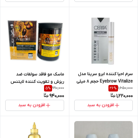
سرم احیا کننده ابرو سریتا مدل
ماسک مو فاقد سولفات ضد
Eyebrow Vitalize حجم 8 میلی
ریزش و تقویت کننده لایتنس
990,000
1,650,000
5
%
26
%
لیتر
اصلی ۵ ستاره دارای روغن آرگان و
940,000
1,220,000
پروتئین حجم ۱۰۰۰ میلی لیتر
افزودن به سبد
افزودن به سبد