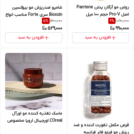
روغن مو آرگان پنتن Pantene
شامپو ضد‌ریزش مو بیوکسین
اصل Pro-V حجم 100 میل
Bioxcin سری Forte مناسب انواع
560,000
1,090,000
5
%
9
%
موها حجم 300 میل
529,000
990,000
افزودن به سبد
افزودن به سبد
ماسک تغذیه کننده مو اورآل
L'Oreal اورجینال اروپا مخصوص
قرص مکمل تقویت کننده و ضد
موهای معمولی و خشک مدل
ریزش مو فیتو فانر فرانسه