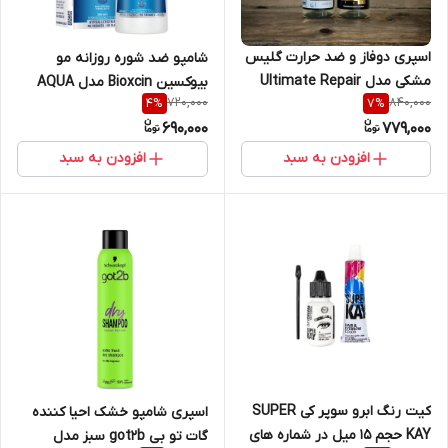
اسپری دوفاز و ضد حرارت گلیس
شامپو ضد شوره روزانه مو
مشکی مدل Ultimate Repair
بیوکسین Bioxcin مدل AQUA
720,000
840,000
4
%
7
%
مناسب موی بسیار آسیب دیده و
THERMAL حجم 200 میلی لیتر
690,000
779,000
خشک حجم 200 میل | Gliss
Serum Ultimate repair
افزودن به سبد
افزودن به سبد
کیت رنگ ابرو سوپر کی SUPER
اسپری شامپو خشک احیا کننده
KAY حجم ۱۵ میل در شماره های
گات تو بی got2b سبز مدل