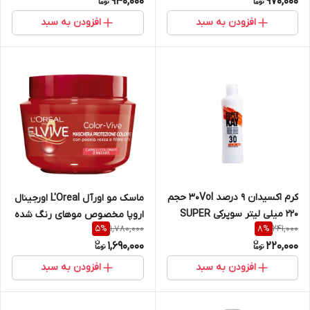
940,000
970,000
Lion King حاوی عصاره زردآلو و
گل کتان حجم 400 میلی لیتر
افزودن به سبد
افزودن به سبد
کرم اکسیدان 9 درصد 30Vol حجم
ماسک مو اورآل L'Oreal اورجینال
220 میلی لیتر سوپرکی SUPER
اروپا مخصوص موهای رنگ شده
1,780,000
241,000
5
%
8
%
KAY
مدل Color Vive حجم ۳۱۰ میل
1,690,000
220,000
افزودن به سبد
افزودن به سبد