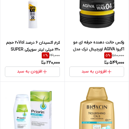
وکس حالت دهنده حرفه ای مو
کرم اکسیدان 6 درصد 20Vol حجم
آگیوا AGIVA اورجینال ترک مدل
220 میلی لیتر سوپرکی SUPER
241,000
580,000
8
%
5
%
STYLING WAX شماره 04
KAY
220,000
549,000
محصول کشور ترکیه حجم 175
میل
افزودن به سبد
افزودن به سبد