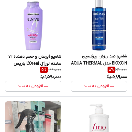
شامپو ضد ریزش بیوکسین
شامپو آبرسان و حجم ‌دهنده ۷۲
BIOXCIN مدل AQUA THERMAL
ساعته لورآل L'Oreal پاریس
1,690,000
620,000
5
%
5
%
حجم 300 میل
سری Elvive سفارش اروپا مدل
1,590,000
589,000
Hydra Hyaluronic حجم 700 میل
افزودن به سبد
افزودن به سبد