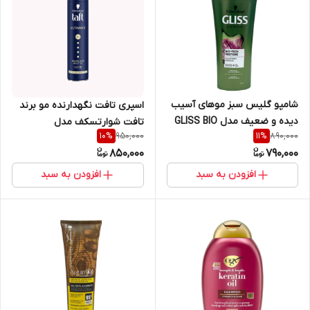
شامپو گلیس سبز موهای آسیب
اسپری تافت نگهدارنده مو برند
دیده و ضعیف مدل GLISS BIO
تافت شوارتسکف مدل
950,000
890,000
10
%
11
%
TECH RESTORE حجم ۳۷۰ میل
+Ultimate 5 حجم ۲۵۰ میل
850,000
790,000
افزودن به سبد
افزودن به سبد