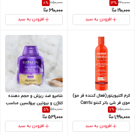
750,000
220,000
8
%
13
%
مختلف
Extra Fresh حجم 200 میل |
690,000
190,000
got2b Dry Shampoo Extra
Fresh 200 ml
افزودن به سبد
افزودن به سبد
کرم اکتیویتور(فعال کننده فر مو)
شامپو ضد ریزش و حجم دهنده
موی فر شی باتر کنتو Cantu
کلاژن و بیوتین بیوکسین مناسب
560,000
2,150,000
5
%
7
%
حجم 355 میل
انواع مو حجم ۳۰۰ میل
529,000
1,990,000
افزودن به سبد
افزودن به سبد