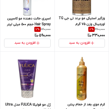
وزگیر استیکی مو برند تی جی TG
اسپری حالت دهنده مو کاسپین
اورجینال وزن ۷۵ گرم
Hair Spray حجم 500 میلی لیتر
640,000
360,000
7
%
8
%
590,000
330,000
افزودن به سبد
افزودن به سبد
کرم موی بعد از حمام پنتن
ژل مو فولیکا FULICA مدل Ultra