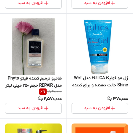
افزودن به سبد
افزودن به سبد
ژل مو فولیکا FULICA مدل Wet
شامپو ترمیم کننده فیتو Phyto
Shine حالت دهنده و براق کننده
مدل REPAIR حجم 250 میلی لیتر
2,740,000
6
%
مو حجم ۱۵۰ میل
| Phyto Repair Repairing
2,570,000
370,000
Shampoo 250ml
افزودن به سبد
افزودن به سبد