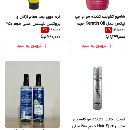
شامپو تقویت کننده مو او جی
کرم موی بعد حمام آرگان و
ایکس مدل Keratin Oil حجم
پروتئین لایتنس اصلی حجم ۲۵۰
690,000
1,195,000
14
%
3
%
385 میلی لیتر
میل
590,000
1,149,000
افزودن به سبد
افزودن به سبد
اسپری حالت دهنده مو کاسپین
مدل Hair Spray حجم 250 میلی