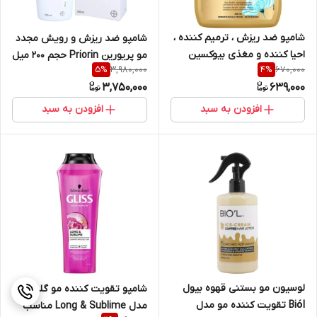
شامپو ضد ریزش ، ترمیم کننده ،
شامپو ضد ریزش و رویش مجدد
احیا کننده و مغذی بیوکسین
مو پریورین Priorin حجم 200 میل
3,980,000
670,000
5
%
4
%
BIOXCIN مدل NOURISHING
3,750,000
639,000
OILS حجم 300 میل
افزودن به سبد
افزودن به سبد
لوسیون مو بستنی قهوه بیول
شامپو تقویت کننده مو گلیس
Biól تقویت کننده مو مدل
مدل Long & Sublime مناسب