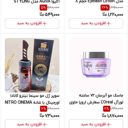
مدل Eyelash Lotion حجم ۸
آگیوا AGIVA مدل STYLING
580,000
1,650,000
5
%
26
%
میلی لیتر
WAX شماره 05 محصول کشور
549,000
1,220,000
ترکیه حجم ۱۷۵ میل
افزودن به سبد
افزودن به سبد
ماسک مو آبرسان ۷۲ ساعته
سوپر ژل مو سینما نیترو کانادا
لورآل L'Oreal سفارش اروپا حاوی
اورجینال با شانه NITRO CINEMA
780,000
1,990,000
6
%
6
%
هیالورونیک اسید حجم ۳۰۰ میل
حجم 260 میلی لیتر
730,000
1,870,000
افزودن به سبد
افزودن به سبد