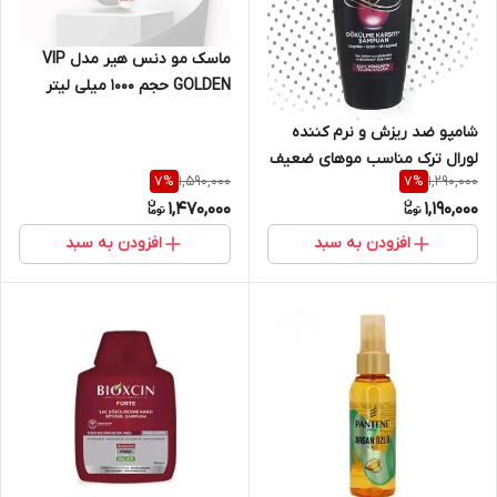
ماسک مو دنس هیر مدل VIP
GOLDEN حجم 1000 میلی لیتر
DANCE HAIR VIP GOLDEN
شامپو ضد ریزش و نرم کننده
لورال ترک مناسب موهای ضعیف
1,590,000
1,290,000
7
%
7
%
و مستعد ریزش حجم ۵۵۰ میل
1,470,000
1,190,000
لورال
افزودن به سبد
افزودن به سبد