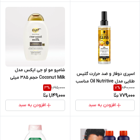
شامپو مو او جی ایکس مدل
اسپری دوفاز و ضد حرارت گلیس
Coconut Milk حجم 385 میلی
طلایی مدل Oil Nutritive مناسب
لیتر
1,195,000
840,000
3
%
7
%
موهای آسیب دیده حجم ۲۰۰
1,149,000
779,000
میل | Gliss Serum Oil
Nutritive
افزودن به سبد
افزودن به سبد