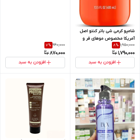
شامپو کرمی شی باتر کنتو اصل
آمریکا مخصوص موهای فر و
940,000
1,950,000
7
%
8
%
مجعد و حالت دار حجم ۴۰۰ میل
870,000
1,790,000
Cantu Sulfate-Free
Cleansing Cream Shampoo
افزودن به سبد
افزودن به سبد
400ml