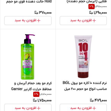
طلایی (آبرسان حجم دهنده)
Hold حالت دهنده قوی مو حجم
1,380,000
6
%
سری PRO-V حجم 300 میل
۱۵۰ میل
370,000
1,290,000
افزودن به سبد
افزودن به سبد
نرم کننده ۱۰ کاره مو بیول BIÓL
کرم مو بعد حمام آبرسان و
مناسب انواع مو حجم ۲۰۰ میل
محافظ حرارت گارنیر Garnier
1,870,000
6
%
مخصوص موهای فر و مجعد
1,750,000
479,000
حجم 400 میل
افزودن به سبد
افزودن به سبد