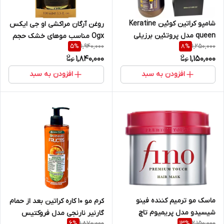
شامپو کراتین کوئین Keratine
روغن آرگان مراکشی او جی ایکس
queen مدل پروتئین برزیلی
Ogx مناسب موهای خشک حجم
1,940,000
1,250,000
5
%
8
%
Protein Brazilian حجم 800 میل
100 میل
1,840,000
1,150,000
| Keratin queen Protein
Brazilian Hair Shampoo 800ml
افزودن به سبد
افزودن به سبد
ماسک مو ترمیم کننده فینو
کرم مو ۱۰ کاره کراتین بعد از حمام
شیسیدو مدل پریمیوم تاچ
گارنیر نارنجی مدل فروکتیس
1,870,000
2,150,000
6
%
13
%