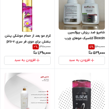
شامپو ضد ریزش بیوکسین
کرم مو بعد از حمام موشکی پنتن
Bioxcin کلاسیک موهای چرب
بنفش برای موی فر سری pro-v
حجم 300 میل
1,380,000
560,000
6
%
5
%
حجم 300ml
1,290,000
529,000
افزودن به سبد
افزودن به سبد