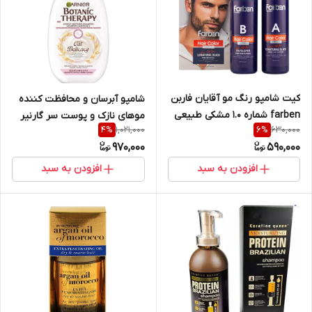
کیت شامپو رنگ مو آقایان فاربن
شامپو آبرسان و محافظت کننده
farben شماره 1.0 مشکی طبیعی
موهای نازک و پوست سر گارنیر
1,021,000
630,000
4
%
6
%
مجموعه ۲ عددی حجم ۱۵۰ میل
GARNIER حاوی جو دوسر و شیر
970,000
590,000
مدل بوتانیک تراپی BOTANIC
Therapy حجم 400 میل
افزودن به سبد
افزودن به سبد