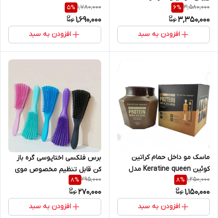
Mucizevi Yag حجم ۳۰۰ میل
1,780,000
3,580,000
5
%
6
%
اورجینال طرح جدید ساخت ایتالیا
1,690,000
3,350,000
اصلی | 120 عدد
افزودن به سبد
افزودن به سبد
ماسک مو داخل حمام کراتین
برس فلکسی اختاپوسی گره باز
کوئین Keratine queen مدل
کن قابل تنظیم مخصوص موی
295,000
1,250,000
8
%
8
%
پروتئین برزیلی Protein
فر
270,000
1,150,000
Brazilian حجم ۱۰۰۰ میل |
Keratin queen Protein
افزودن به سبد
افزودن به سبد
Brazilian Hair Mask 1000ml