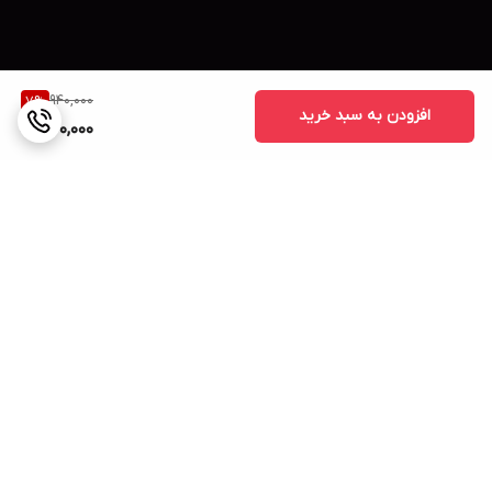
940,000
7
%
افزودن به سبد خرید
870,000
برگشت به بالا