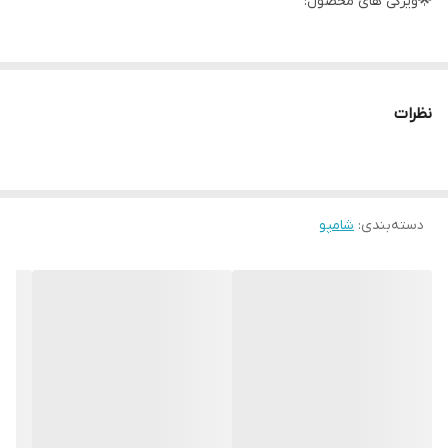
🌟ویژگی های محصول:
مناسب مو های چرب
حفظ و تثبیت رنگ مو
نظرات
مناسب استفاده روزانه
تقویت و تغذیه کننده مو
هیدراتاسیون ۷۲ ساعته
دسته‌بندی
:
شامپو
جلوگیری از ترشح اضافی سبوم
حاوی هیالورونیک اسید و سالیسیلیک اسید
حجم 300 میل
محصول فرانسه سفارش ترکیه