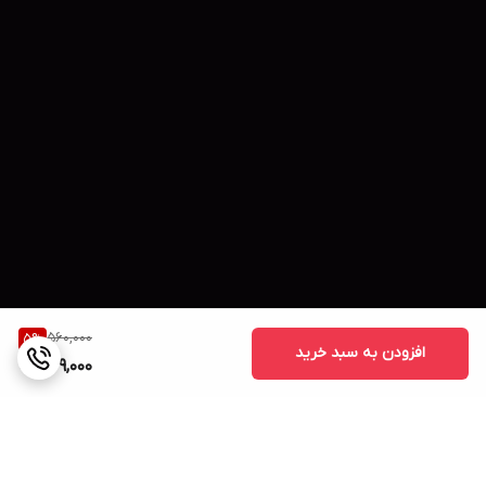
560,000
5
%
افزودن به سبد خرید
529,000