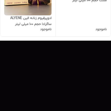
سنت حجم 100 میلی لیتر
ادوپرفیوم زنانه الین ALYENE
ساگرادا حجم 100 میلی لیتر
ناموجود
ناموجود