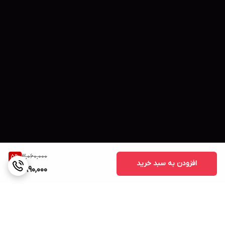
3,060,000
5
%
افزودن به سبد خرید
2,890,000