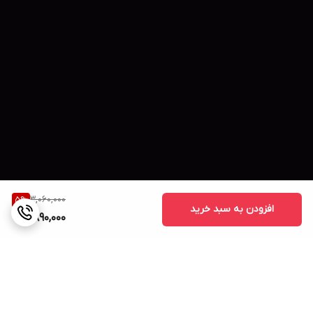
3,060,000
5
%
افزودن به سبد خرید
2,890,000