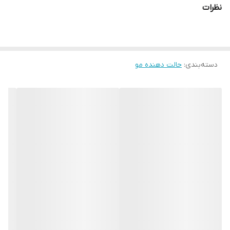
نظرات
حاوی روغن آرگان طبیعی و ویتامین C
کمک به ایجاد فرهای ماندگار و زیبا در مو ها
کاملا مقاوم نسبت به رطوبت و آب
دسته‌بندی
:
حالت دهنده مو
بدون هیچگونه آثار سفیدک روی مو
براق کننده و درخشان کننده مو
مناسب انواع موها
استفاده آسان
ضد ریزش
بسته بندی پمپی
حجم:350میل
اورجینال
مناسب مصرف شخصی و آرایشگاهی
اصالت کالا : اصلی