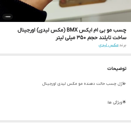
چسب مو بی ام ایکس BMX (مکس لیدی) اورجینال
ساخت تایلند حجم 350 میلی لیتر
برند:
مکس لیدی
توضیحات
💫ژل چسب حالت دهنده مو مکس لیدی اورجینال
🌟ویژگی ها:
حالت دهنده و نگهدارنده بسیار قوی مو
آبرسانی و ترمیم ساقه مو