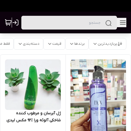
پربازدیدترین
برندها
قیمت
دسته‌بندی
فقط م
ژل آبرسان و مرطوب کننده
شاخکی آلوئه ورا ٪۹۲ مکس لیدی
max lady اورجینال تایلند حجم