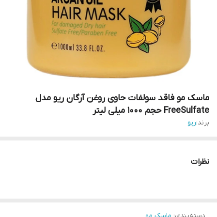
ماسک مو فاقد سولفات حاوی روغن آرگان ریو مدل
FreeSulfate حجم 1000 میلی لیتر
برند:
ریو
نظرات
دسته‌بندی
:
ماسک مو