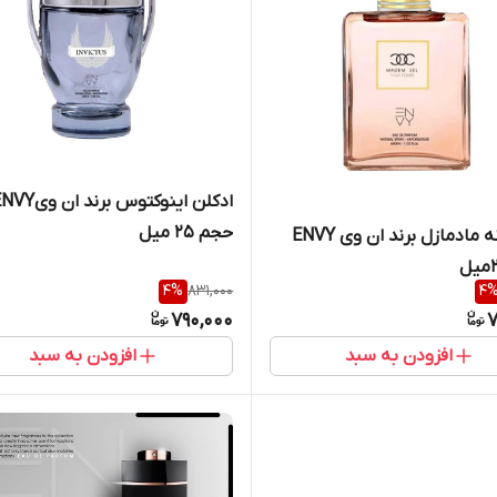
ادکلن اینوکتوس برند ان و
حجم ۲۵ میل
عطر زنانه مادمازل برند ان وی ENVY
4
%
831,000
4
790,000
7
افزودن به سبد
افزودن به سبد