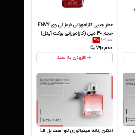
عطر جیبی کازاموراتی قرمز ان وی ENVY
حجم 30 میل (کازاموراتی بوکت آیدل)
4
%
831,000
790,000
افزودن به سبد
ادکلن زنانه مینیاتوری لاو است بل La