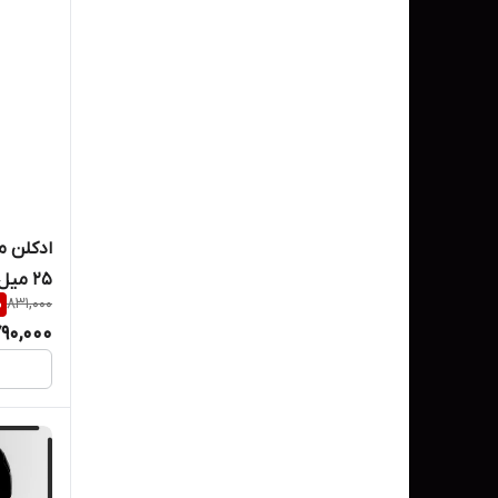
25 میل
%
831,000
90,000