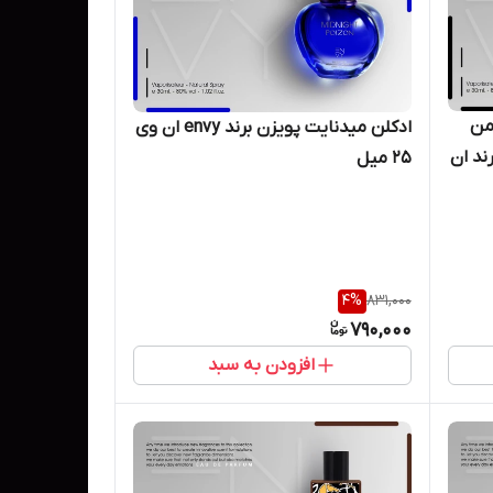
من
ادکلن میدنایت پویزن برند envy ان وی
Bvlgari Men In Black برند ان
25 میل
4
%
831,000
790,000
افزودن به سبد