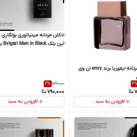
ادکلن مردانه مینیاتوری بولگاری 
این بلک 
وی Envey حجم 25 میل
ادکلن مردانه ایفوریا برند envy ان وی
4
%
831,000
4
790,000
7
افزودن به سبد
افزودن به سبد