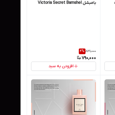
بامبشل Victoria Secret Bamshel
برند ان وی Envy حجم 25 میل
4
%
831,000
790,000
افزودن به سبد