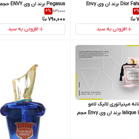
Dior Fahrenheit برند ان وی Envy
4
%
831,000
4
میل
790,000
7
افزودن به سبد
افزودن به سبد
انه مینیاتوری لالیک لامو
lalique Lamure برند ان وی Envy حجم