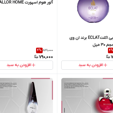
آلور هوم اسپورت ALLOR HOME
SPORT حجم 25 میل
عطر جیبی اکلتECLAT برند ان وی
4
%
831,000
4
790,000
7
افزودن به سبد
افزودن به سبد