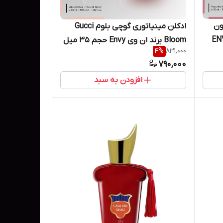
ون
ادکلن مینیاتوری گوچی بلوم Gucci
A برند ان وی ENVY
Bloom برند ان وی Envy حجم ۳۵ میل
4
%
831,000
790,000
افزودن به سبد