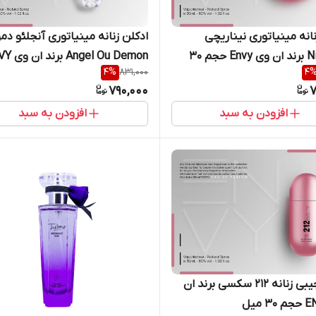
نانه مینیاتوری نیناریچی
ادکلن زنانه مینیاتوری آنجلئو دم
Ninarichi برند ان وی Envy حجم ۳۰
ngel Ou Demon
4
%
831,000
4
حجم ۳۵ میل
790,000
7
افزودن به سبد
افزودن به سبد
ادکلن جیبی زنانه 212 سکسی برند ان