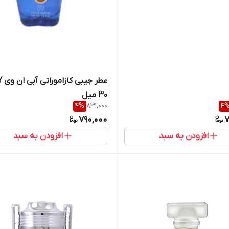
عطر 
30 میل
4
%
831,000
4
790,000
7
افزودن به سبد
افزودن به سبد