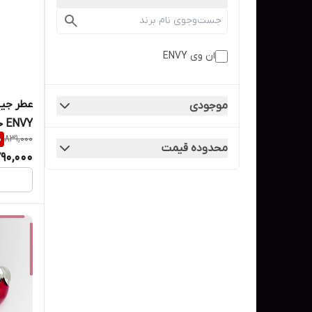
ان وی ENVY
موجودی
ENVY حجم ۳۰ میل
%
831,000
محدوده قیمت
90,000