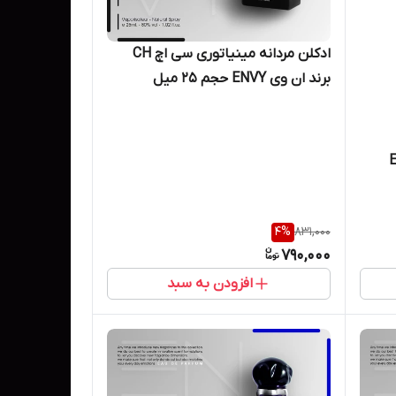
ادکلن مردانه مینیاتوری سی اچ CH
برند ان وی ENVY حجم ۲۵ میل
یENVY
4
%
831,000
790,000
افزودن به سبد