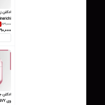
ادکلن ز
%
831,000
میل
90,000
وی ENVY حجم ۳۰ میل