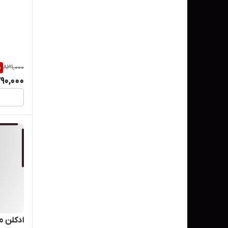
%
831,000
90,000
ادکلن م