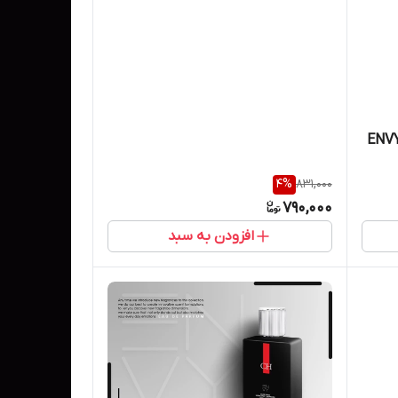
جیبی کازاموراتی آبی ان وی ENVY
4
%
831,000
790,000
افزودن به سبد