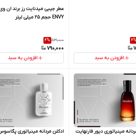
عطر جیبی میدنایت رز برند ان وی
ENVY حجم 25 میلی لیتر
4
%
831,000
4
790,000
7
افزودن به سبد
افزودن به سبد
ردانه مینیاتوری دیور فارنهایت
ادکلن مردانه مینیاتوری پگاسوس