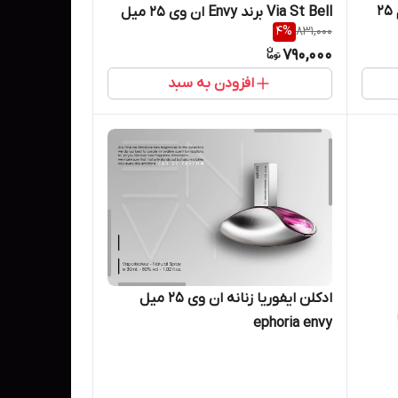
Pegasus برند ان وی ENVY حجم ۲۵
Via St Bell برند Envy ان وی 25 میل
4
%
831,000
790,000
افزودن به سبد
ادکلن ایفوریا زنانه ان وی 25 میل
ephoria envy