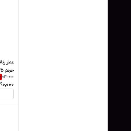
حجم 25میل
%
831,000
90,000