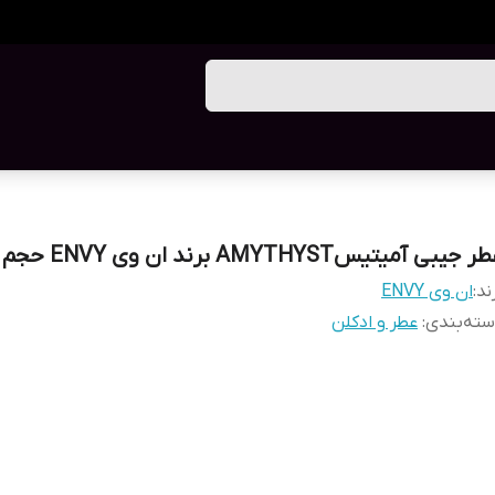
 جیبی آمیتیسAMYTHYST برند ان وی ENVY حجم 30 میل
ند:
ان وی ENVY
ته‌بندی
:
عطر و ادکلن