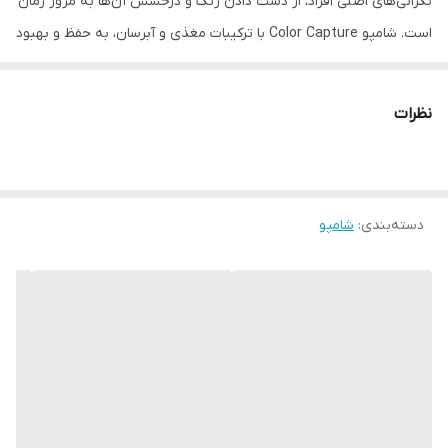
نگرانی‌های اصلی افراد، از دست دادن رنگ و درخشش آن‌ها به مرور زمان
است. شامپو Color Capture با ترکیبات مغذی و آبرسان، به حفظ و بهبود
کیفیت موها کمک می‌کند و مانع از کمرنگ شدن رنگ می‌شود. علاوه بر
این، این شامپو با خاصیت مرطوب‌کنندگی خود، به موهای خشک و
نظرات
آسیب‌دیده نرمی و لطافت می‌بخشد. به همین دلیل، این محصول به یک
گزینه ایده‌آل برای افرادی تبدیل شده است که به دنبال حفظ زیبایی و
درخشش رنگ موهای خود هستند.
دسته‌بندی
:
شامپو
🌟ویژگی شامپو تثبیت کننده رنگ مو باباریا حجم 500میل:
✅مناسب موهای رنگ شده
✅دارای قدرت پاک کنندگی بالا
✅تثبیت کننده و افزایش دهنده دوام رنگ مو
✅رطوبت رسان به موها