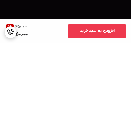
1,450,000
6
%
افزودن به سبد خرید
1,350,000
برگشت به بالا