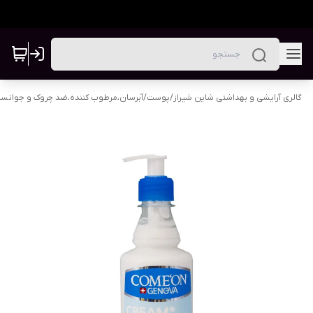
گالری آرایشی و بهداشتی شاین شیراز
/
پوست
/
آبرسان،مرطوب کننده،ضد چروک و جوانس