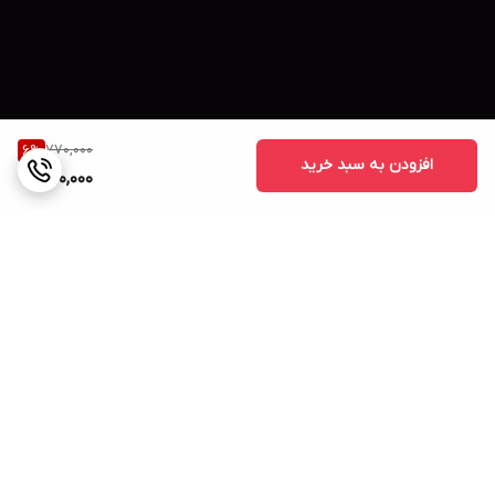
770,000
6
%
افزودن به سبد خرید
720,000
برگشت به بالا