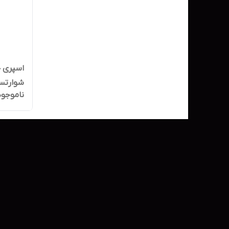
اسپری ح
ناموجود
حجم 250 میل