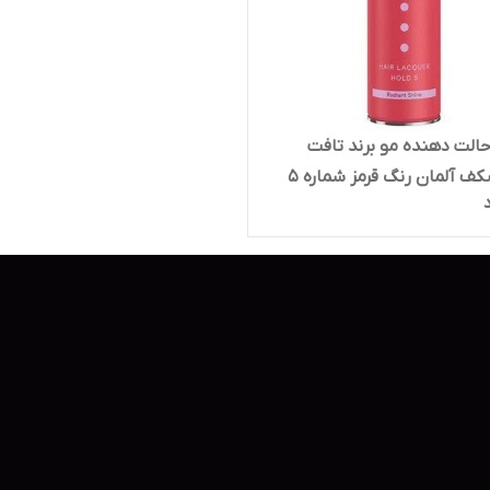
الت دهنده مو برند تافت
شوارتسکف آلمان رنگ قرمز شماره 5