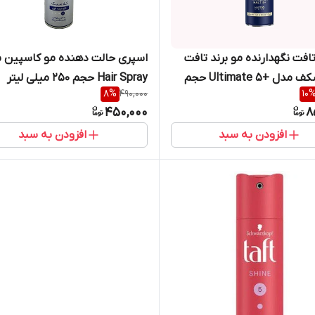
افت نگهدارنده مو برند تافت
اسپری حالت دهنده مو کاسپین 
شوارتسکف مدل +Ultimate 5 حجم
Hair Spray حجم 250 میلی لیتر
8
%
490,000
10
450,000
8
افزودن به سبد
افزودن به سبد