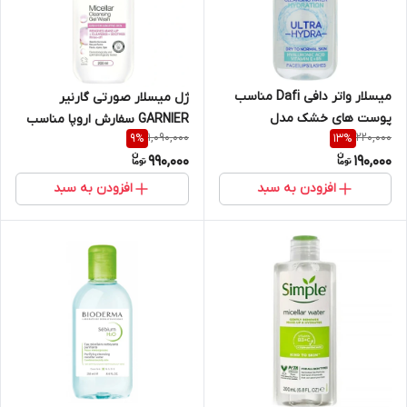
میسلار واتر دافی Dafi مناسب
ژل میسلار صورتی گارنیر
پوست های خشک مدل
GARNIER سفارش اروپا مناسب
1,090,000
220,000
9
%
13
%
Hydration حاوی ویتامین E و B5
پوست های حساس حجم ۲۰۰
990,000
190,000
حجم ۲۰۰ میل
میل
افزودن به سبد
افزودن به سبد