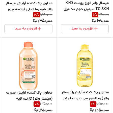
میسلار واتر انواع پوست KIND
محلول پاک کننده آرایش میسلار
TO SKIN سیمپل حجم ۲۰۰ میل
واتر بایودرما اصلی فرانسه برای
1,650,000
720,000
18
%
6
%
پوست چرب و مختلط
1,350,000
670,000
BIODERMA sebium H2O حجم
250 میلی
افزودن به سبد
افزودن به سبد
محلول پاک کننده آرایش(میسلار
محلول پاک کننده آرایش صورت
واتر) ویتامین سی صورت گارنیر
(میسلار واتر) گارنیه لایه
1,350,000
1,350,000
7
%
7
%
اروپا حجم 400 میلی لیتر
بردار(پیلینگ) حجم 400 میلی
1,250,000
1,250,000
لیتر