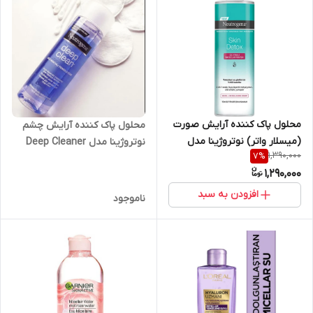
محلول پاک کننده آرایش صورت
محلول پاک کننده آرایش چشم
(میسلار واتر) نوتروژینا مدل
نوتروژینا مدل Deep Cleaner
1,390,000
7
%
Skin Detox حجم 400 میلی لیتر
حجم 125 میلی لیتر
1,290,000
افزودن به سبد
ناموجود