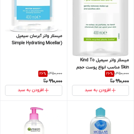
میسلار واتر آبرسان سیمپل
(Simple Hydrating Micellar
Water) حجم 400 میلی‌لیتر
میسلار واتر سیمپل Kind To
Skin مناسب انواع پوست حجم
1,350,000
1,350,000
26
%
26
%
400 میلی‌لیتر
990,000
990,000
افزودن به سبد
افزودن به سبد