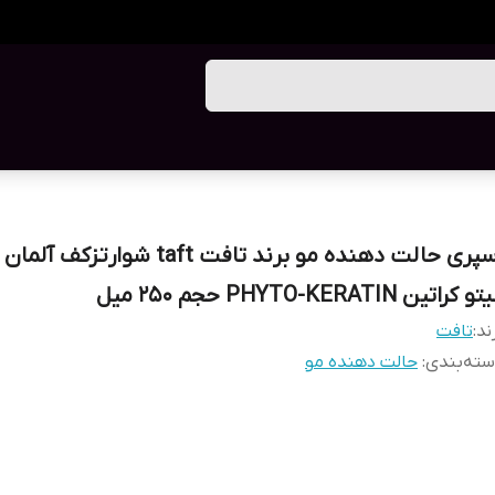
اسپری حالت دهنده مو برند تافت taft شوارتزک
 کراتین PHYTO-KERATIN حجم 250 میل
ند:
تافت
ته‌بندی
:
حالت دهنده مو