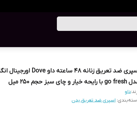
اسپری ضد تعریق زنانه ۴۸ ساعته داو Dove ا
go با رایحه خیار و چای سبز حجم ۲۵۰ میل
ند:
داو
ته‌بندی
:
اسپری ضد تعریق بدن