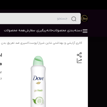
دسته‌بندی محصولات
خانه
پیگیری سفارش
همه محصولات
گالری آرایشی و بهداشتی شاین شیراز
/
پوست
/
اسپری ضد تعریق بدن
مدل  fresh
بر
دس