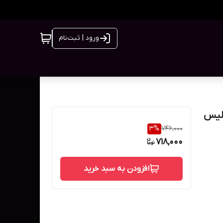
ورود | ثبت‌نام
ورجینال انگلیس
3
%
746,000
718,000
افزودن به سبد خرید