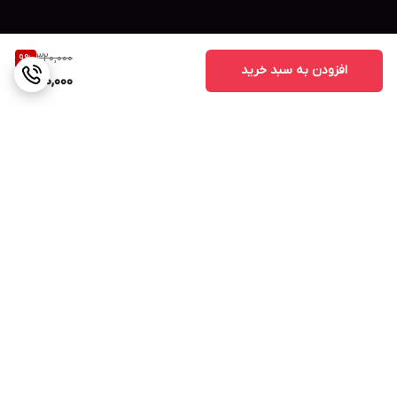
320,000
9
%
افزودن به سبد خرید
290,000
برگشت به بالا