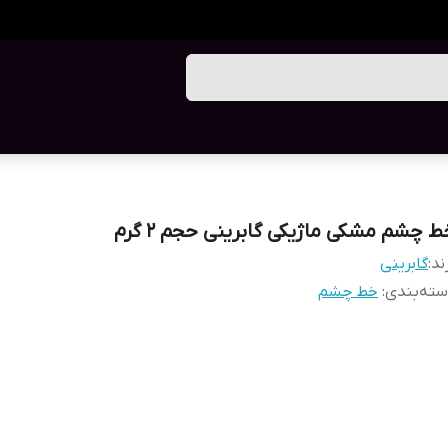
ط چشم مشکی ماژیکی گابرینی حجم 2 گرم
ند:
گابرینی
ته‌بندی
:
خط چشم