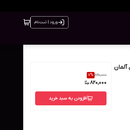
ورود | ثبت‌نام
کی اورجینال آلمان
7
%
890,000
820,000
افزودن به سبد خرید