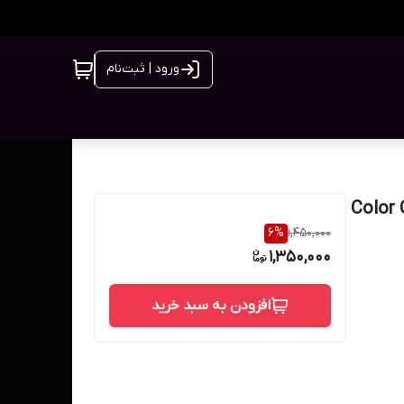
ورود | ثبت‌نام
ا babaria مدل Color Capture
6
%
1,450,000
1,350,000
افزودن به سبد خرید