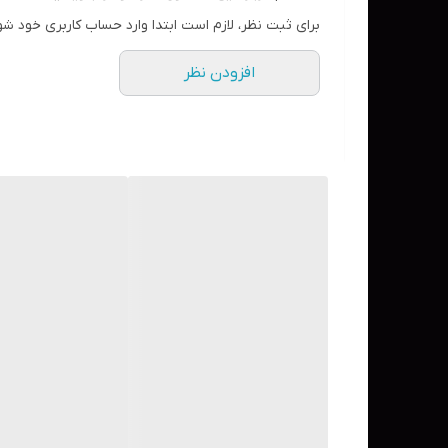
دارای فیلتر UV
برای ثبت نظر، لازم است ابتدا وارد حساب کاربری خود شو
حاوی عصاره میوه پشن فروت و گل کاملیا
افزودن نظر
فاقد سولفات
مناسب موهای رنگ شده و هایلایت شده
وگن
ساخت کشور اسپانیا