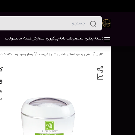
دسته‌بندی محصولات
خانه
پیگیری سفارش
همه محصولات
گالری آرایشی و بهداشتی شاین شیراز
/
پوست
/
آبرسان،مرطوب کننده،ض
ک
ویتام
بر
دس