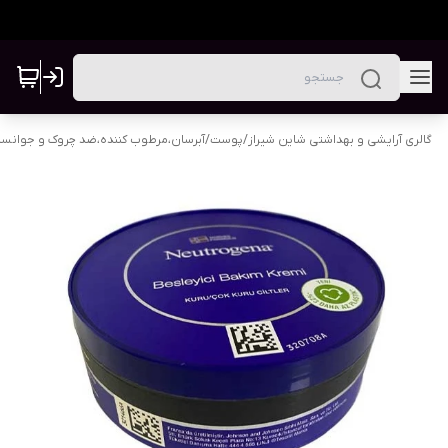
گالری آرایشی و بهداشتی شاین شیراز
/
پوست
/
آبرسان،مرطوب کننده،ضد چروک و جوانس