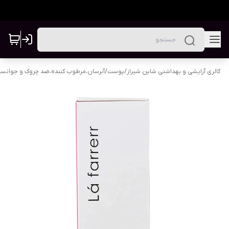
گالری آرایشی و بهداشتی شاین شیراز
/
پوست
/
آبرسان،مرطوب کننده،ضد چروک و جوانس