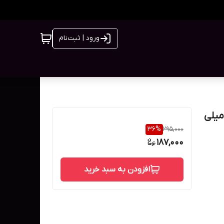
ورود | ثبت‌نام
 تعریق مردانه عماد آرا مدل TOOL BOX حجم 50 میلی
36
%
295,000
187,000
افزودن به سبد خرید