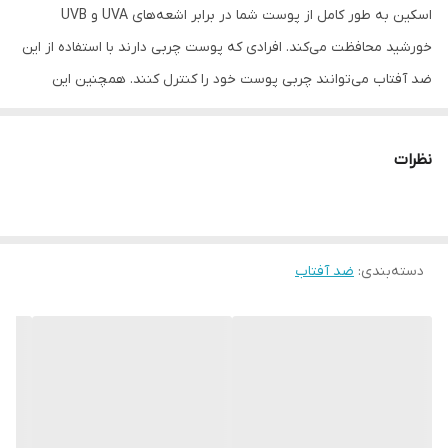
اسکین به طور کامل از پوست شما در برابر اشعه‌های UVA و UVB
خورشید محافظت می‌کند. افرادی که پوست چربی دارند با استفاده از این
ضد آفتاب می‌توانند چربی پوست خود را کنترل کنند. همچنین این
محصول به دلیل خواص آنتی باکتریال و آنتی اکسیدانی که دارد منجر به
کنترل جوش و آکنه‌های صورت می‌شود. با استفاده منظم از این کرم
نظرات
می‌توانید پوست خود را از عارضه‌های خطرناکی مانند سرطان پوست در
امان نگه دارید. در واقع، اگر پوست به صورت مستقیم در معرض اشعه
فرابنفش قرار بگیرد احتمال ابتلا به سرطان به صورت چشمگیری افزایش
دسته‌بندی
:
ضد آفتاب
می‌یابد. بنابراین با کمک این ضد آفتاب، هم چربی پوست و هم آکنه‌های
آن کنترل می‌شود و هم بافت پوست نیز در برابر اشعه‌های مضر
محافظت خواهد شد.
ترکیبات موثر:
عصاره دانه انگور
عصاره دانه میوه انگور دارای آنتی اکسیدانی با نام الیگومریک