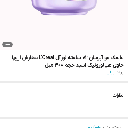
ماسک مو آبرسان ۷۲ ساعته لورآل L'Oreal سفارش اروپا
حاوی هیالورونیک اسید حجم ۳۰۰ میل
برند:
لورآل
نظرات
دسته‌بندی
:
ماسک مو