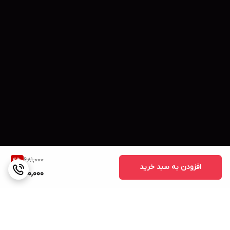
681,000
4
%
افزودن به سبد خرید
650,000