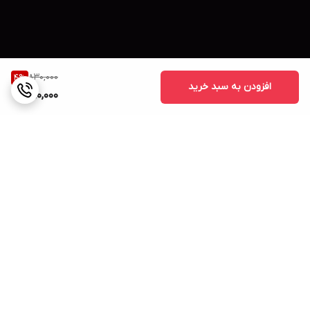
830,000
4
%
افزودن به سبد خرید
790,000
برگشت به بالا