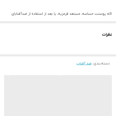
اگه پوستت حساسه، مستعد قرمزیه، یا بعد از استفاده از ضدآفتابای
دیگه پوستت اذیت می‌شه،
اینجاست که ضدآفتاب سبز استلین می‌درخشه! ✨
نظرات
یه انتخاب عالی برای پوست‌هایی که نیاز به آرامش، ترمیم و محافظت بالا
دارن. ترکیبش سبک، بی‌رنگ، بدون چسبندگی و بدون رد سفیدی ـه!
دسته‌بندی
:
ضد آفتاب
✅ ویژگی‌های اصلی:
🌞 SPF 50+ PA++++ – محافظت قدرتمند در برابر اشعه‌های مضر
خورشید