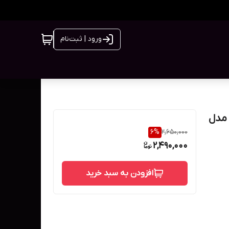
ورود | ثبت‌نام
م ضد لک و روشن کننده پوست اکسیس وای AXIS - Y مدل
6
%
2,650,000
2,490,000
افزودن به سبد خرید