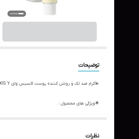
توضیحات
💫کرم ضد لک و روشن کننده پوست اکسیس وای AXIS Y مدل TXA 2.5% Intensive Brightening Cream حجم 50ml
🌟ویژگی های محصول :
✔️روشن کننده و یکدست کننده رنگ پوست:
فرموله شده با اسید ترانگزامیک، نیاسینامید و گلوتاتیو
نظرات