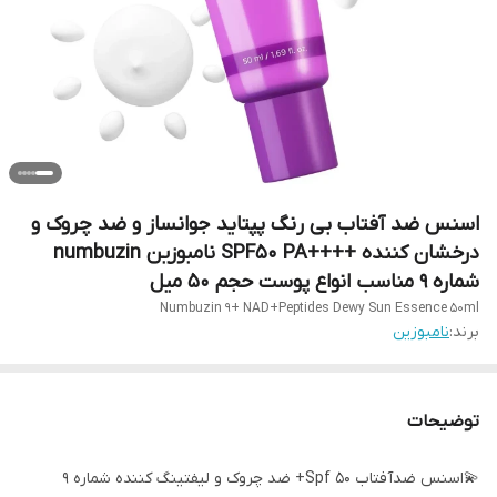
اسنس ضد آفتاب بی رنگ پپتاید جوانساز و ضد چروک و
درخشان کننده ++++SPF50 PA نامبوزین numbuzin
شماره 9 مناسب انواع پوست حجم ۵۰ میل
Numbuzin 9+ NAD+Peptides Dewy Sun Essence 50ml
برند:
نامبوزین
توضیحات
💫اسنس ضدآفتاب Spf 50+ ضد چروک و لیفتینگ کننده شماره 9