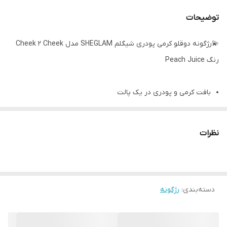
توضیحات
💫رژگونه دوقلو کرمی پودری شیگلم SHEGLAM مدل Cheek 2 Cheek
رنگ Peach Juice
بافت کرمی و پودری در یک پالت
رنگ بندی جذاب
پیگمنت قوی
نظرات
ماندگاری طولانی مدت
بدون ایجاد لک
مناسب انواع رنگ پوست
دسته‌بندی
:
رژگونه
قابل استفاده برای گونه و لب
مناسب استفاده روزانه
فاقد الکل، گلوتن، پارابن، تالک و عطر