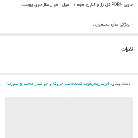
حاوی PDRN گل رز و کلاژن حجم 30 میل | جوان‌ساز قوی پوست
✨ویژگی های محصول :
✅ حجم‌دهی و پرکنندگی طبیعی پوست
نظرات
✅ کاهش چشمگیر خطوط ریز و چروک
✅ افزایش استحکام و سفتی پوست
✅ بازسازی و ترمیم عمیق سلولی
دسته‌بندی
:
✅ بهبود خاصیت ارتجاعی و لطافت پوست
آبرسان،مرطوب کننده،ضد چروک و جوانساز دست و صورت
✅ آبرسانی عمقی و ماندگار
✅ فرمولاسیون وگان، فاقد مواد مضر و مناسب پوست حساس
✅ افزایش درخشندگی و طراوت طبیعی پوست
اگر به‌دنبال یک محصول قدرتمند، ایمن و اثبات‌شده برای جوان‌سازی،