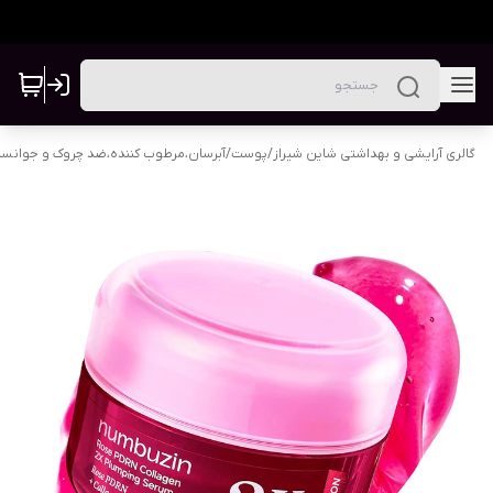
گالری آرایشی و بهداشتی شاین شیراز
/
پوست
/
آبرسان،مرطوب کننده،ضد چروک و جوانس