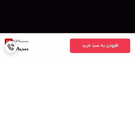
3,390,000
5
%
افزودن به سبد خرید
3,190,000
💫مزایای اصلی سرم ضد چروک و حجم‌دهنده پوست نامبوزین مدل 2X
برگشت به بالا
۱. کاهش و رفع چروک‌های ریز و عمقی