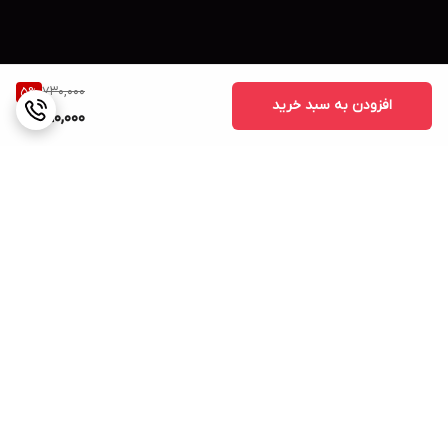
730,000
5
%
افزودن به سبد خرید
690,000
برگشت به بالا