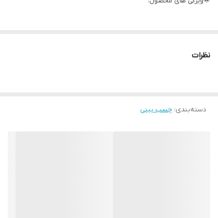
🌟ویژگی های محصول:
وزن 30 گرم + 60 ورق کاغذ مخصوص بینی
رفع جوش های سر سیاه بینی
نظرات
حاوی عصاره زغال بامبو
کنترل کننده قدرتمند چربی پوست
مناسب انواع پوست
دسته‌بندی
:
چسب بینی
پاک کننده عمیق منافذ پوست
از بین برنده موثر جوش سر سیاه
کوچک کننده منافذ
حاوی مواد مغذی و رطوبت رسان
کاهش آکنه پوستی
کاهش التهاب و حساسیت
بدون ایجاد حساسیت