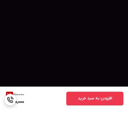
810,000
6
%
افزودن به سبد خرید
760,000