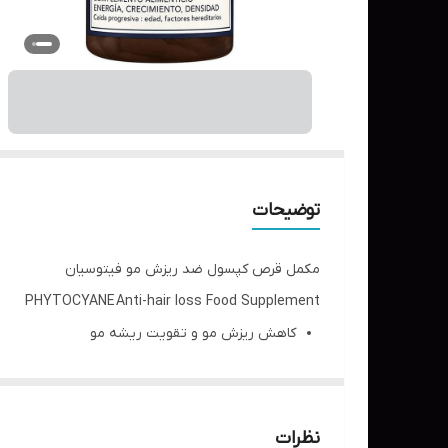
توضیحات
مکمل قرص کپسول ضد ریزش مو فیتوسیان
PHYTOCYANE Anti-hair loss Food Supplement
کاهش ریزش مو و تقویت ریشه مو
تحریک رشد مجدد مو
افزایش ضخامت مو
افزایش تراکم مو
نظرات