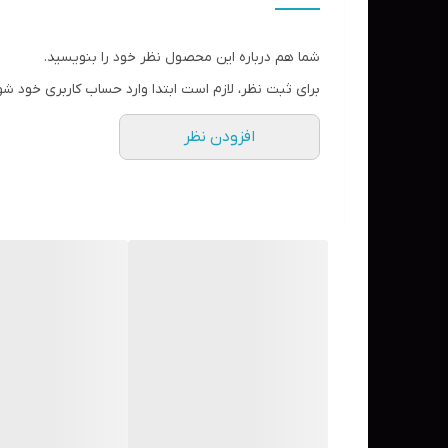
بهبود سلامت و ظاهر کلی مو
محافظت از فولیکول های مو در برابر رادیکال های آزا
شما هم درباره این محصول نظر خود را بنویسید.
مناسب برای دوره‌های 3 تا 6 ماهه مصرف
برای ثبت نظر، لازم است ابتدا وارد حساب کاربری خود شو
حاوی عصاره هسته انگور و جینکو بیلوبا
افزودن نظر
غنی از ویتامین های گروه B زینک و ویتامین E
دارای اسیدهای آمینه سیستین و متیونین
فرمولاسیون گیاهی و طبیعی
تعداد کپسول: 84 عدد
مناسب برای: آقایان و بانوان
ساخت کشور فرانسه