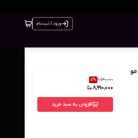
ورود | ثبت‌نام
مو
5
%
9,540,000
8,990,000
افزودن به سبد خرید