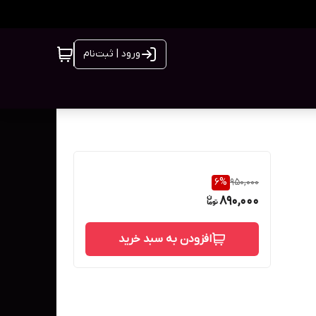
ورود | ثبت‌نام
6
%
950,000
890,000
افزودن به سبد خرید