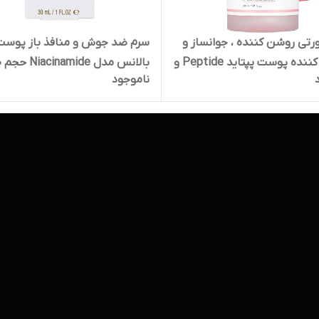
تی روشن کننده ، جوانساز و
سرم ضد جوش و منافذ باز پوست
تقویت کننده پوست پپتاید Peptide و
بالا
ناموجود
PDRN مدی کیوب medicube حجم ۳۰
میلی لیتر