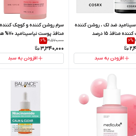
سینامید ضد لک ، روشن کننده
سرم روشن کننده و کوچک کننده
و کوچک کننده منافذ 15 درصد
منافذ پوست نیاس
6
%
3,570,000
6
%
جم 20 میل
Anua حجم ۳۰ میل
3,340,000
2,
افزودن به سبد
افزودن به سبد