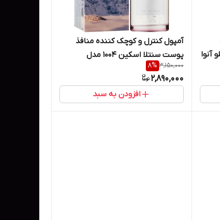
آمپول کنترل و کوچک کننده منافذ
ینامید 70% هلو آنوا
پوست سنتلا اسکین ۱۰۰۴ مدل
8
%
3,150,000
ماداگاسکار حجم ۱۰۰ میل
2,890,000
افزودن به سبد