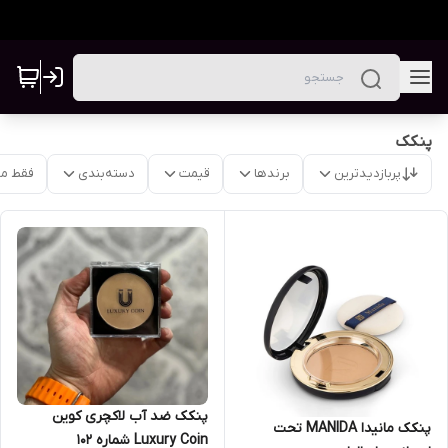
پنکک
پربازدیدترین
برندها
قیمت
دسته‌بندی
فقط م
پنکک ضد آب لاکچری کوین
پنکک مانیدا MANIDA تحت
Luxury Coin شماره ۱۰۲