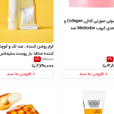
کرم کپسولی صورتی کلاژن Collagen و
PDRN مدی کیوب Medicube ضد
وشن کننده حجم ۵۵ گرم
کرم روشن کننده ، ضد لک و کوچ
کننده منافذ باز پوست سلیمکس
5
%
2,950,000
4
%
Celimax اورجینال کره مد
2,790,000
3,8
Dark Spot حجم ۳۵ میلی لیتر
افزودن به سبد
افزودن به سبد