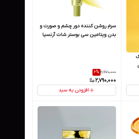
سرم روشن کننده دور چشم و صورت و
بدن ویتامین سی بوستر شات آرنسیا
Arencia اورجینال کره حجم ۳۰ میل
ک
6
%
2,970,000
ل Pore +
2,790,000
افزودن به سبد