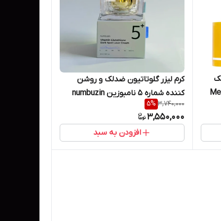
ک
کرم لیزر گلوتاتیون ضدلک و روشن
 Medicube
کننده شماره 5 نامبوزین numbuzin
5
%
3,740,000
محصول کره حجم 50 میل
3,550,000
افزودن به سبد