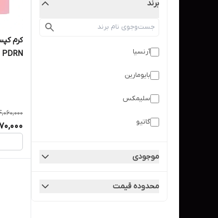
برند
آرنسیا
چروک و ر
بایومارین
سلیمکس
4,060,000
گاتیو
70,000
مدیکیوب
موجودی
نامبوزین
محدوده قیمت