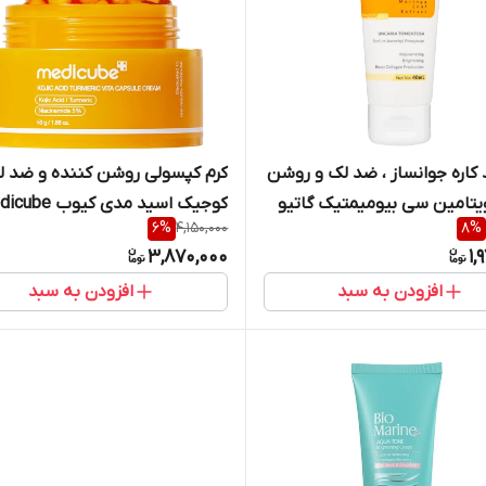
کرم چند کاره جوانساز ، ضد لک و روشن
کرم کپسولی روشن کننده و ضد ل
یتامین سی بیومیمتیک گاتیو
کوجیک اسید مدی کیوب
6
%
4,150,000
8
%
۴۰ میل
وزن 53 گرم
3,870,000
1,
افزودن به سبد
افزودن به سبد